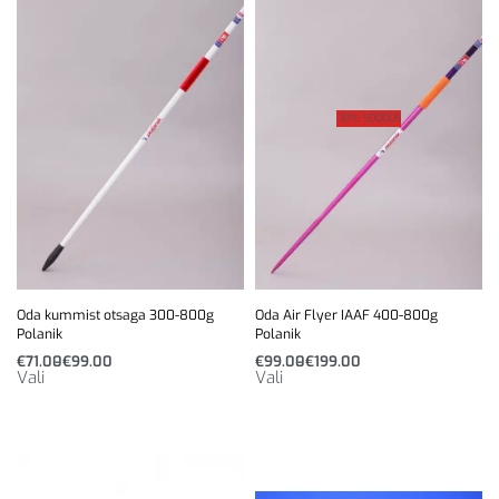
-10% SOODUS
Oda kummist otsaga 300-800g
Oda Air Flyer IAAF 400-800g
Polanik
Polanik
€
71.00
€
99.00
€
99.00
€
199.00
Vali
Vali