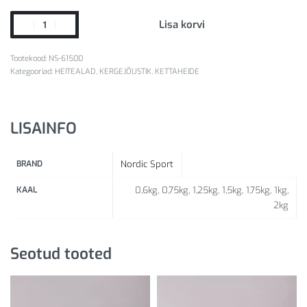
Lisa korvi
NS-61500
Kategooriad:
HEITEALAD
,
KERGEJÕUSTIK
,
KETTAHEIDE
LISAINFO
BRAND
Nordic Sport
KAAL
0,6kg, 0,75kg, 1,25kg, 1,5kg, 1,75kg, 1kg,
2kg
Seotud tooted