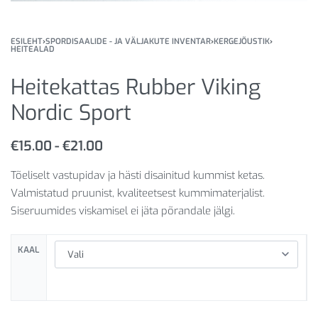
ESILEHT
›
SPORDISAALIDE - JA VÄLJAKUTE INVENTAR
›
KERGEJÕUSTIK
›
HEITEALAD
Heitekattas Rubber Viking
Nordic Sport
€
15.00
€
21.00
Tõeliselt vastupidav ja hästi disainitud kummist ketas.
Valmistatud pruunist, kvaliteetsest kummimaterjalist.
Siseruumides viskamisel ei jäta põrandale jälgi.
KAAL