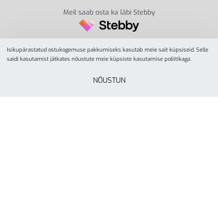
Meil saab osta ka läbi Stebby
Isikupärastatud ostukogemuse pakkumiseks kasutab meie sait küpsiseid. Selle
saidi kasutamist jätkates nõustute meie küpsiste kasutamise poliitikaga.
NÕUSTUN
© YesSport 2026. Kõik õigused kaitstud.
Yes Sport
tegevusalaks on spordiinvetari ja
liikumisvahendite müük ja turustamine koolidele,
lasteaedadele, spordikeskustele- ja klubidele, firmadele
ning eraisikutele. Yes Sporti missioon on inspireerida kõiki
rohkem liikuma läbi aktiivse elustiili. Ettevõte on asutatud
Tartus, aastal 2000.