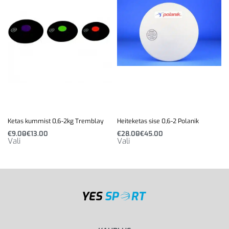
Ketas kummist 0,6-2kg Tremblay
Heiteketas sise 0,6-2 Polanik
€
9.00
€
13.00
€
28.00
€
45.00
Vali
Vali