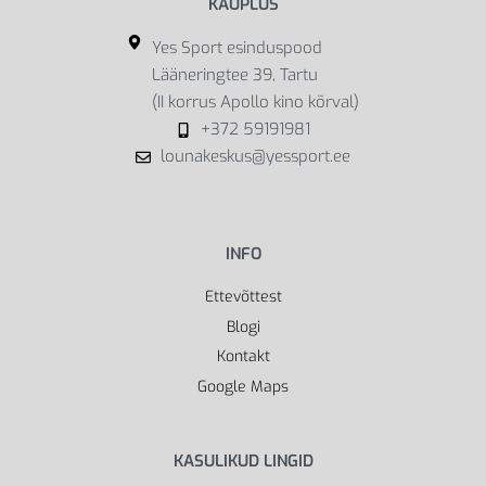
KAUPLUS
Yes Sport esinduspood
Lääneringtee 39, Tartu
(II korrus Apollo kino kõrval)
+372 59191981
lounakeskus@yessport.ee
INFO
Ettevõttest
Blogi
Kontakt
Google Maps
KASULIKUD LINGID