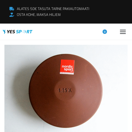
ALATES 50€ TASUTA TARNE PAKIAUTOMAATI
OSTA KOHE, MAKSA HILJEM
0