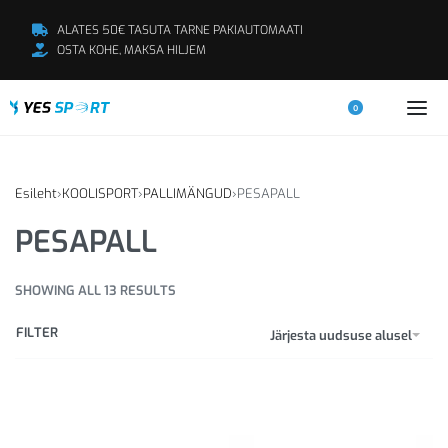
ALATES 50€ TASUTA TARNE PAKIAUTOMAATI
OSTA KOHE, MAKSA HILJEM
0
Esileht
›
KOOLISPORT
›
PALLIMÄNGUD
›
PESAPALL
PESAPALL
SHOWING ALL 13 RESULTS
FILTER
Järjesta uudsuse alusel