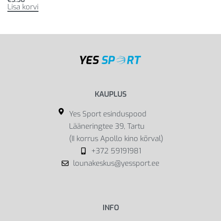
Lisa korvi
KAUPLUS
Yes Sport esinduspood
Lääneringtee 39, Tartu
(II korrus Apollo kino kõrval)
+372 59191981
lounakeskus@yessport.ee
INFO