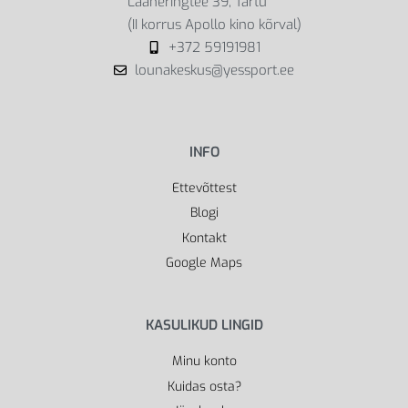
Lääneringtee 39, Tartu
(II korrus Apollo kino kõrval)
+372 59191981
lounakeskus@yessport.ee
INFO
Ettevõttest
Blogi
Kontakt
Google Maps
KASULIKUD LINGID
Minu konto
Kuidas osta?