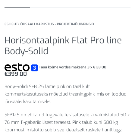
ESILEHT
›
JÕUSAALI VARUSTUS - PROJEKTIMÜÜK
›
PINGID
Horisontaalpink Flat Pro line
Body-Solid
Tasu kolme võrdse maksena 3 x
€
133.00
€
399.00
Body-Solidi SFB125 lame pink on täielikult
kommertskasutuseks mõeldud treeningpink, mis on loodud
jõusaalis kasutamiseks.
SFB125 on ehitatud tugevale terasalusele ja valmistatud 50 x
76 mm 11-gabariidilisest terasest. Pink talub kuni 680 kg
koormust, mistõttu sobib see ideaalselt raskete hantlitega