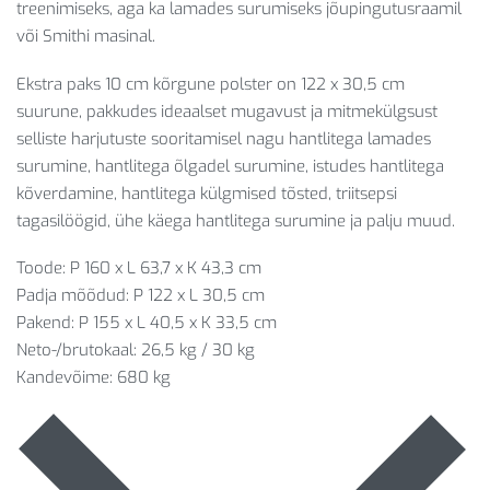
treenimiseks, aga ka lamades surumiseks jõupingutusraamil
või Smithi masinal.
Ekstra paks 10 cm kõrgune polster on 122 x 30,5 cm
suurune, pakkudes ideaalset mugavust ja mitmekülgsust
selliste harjutuste sooritamisel nagu hantlitega lamades
surumine, hantlitega õlgadel surumine, istudes hantlitega
kõverdamine, hantlitega külgmised tõsted, triitsepsi
tagasilöögid, ühe käega hantlitega surumine ja palju muud.
Toode: P 160 x L 63,7 x K 43,3 cm
Padja mõõdud: P 122 x L 30,5 cm
Pakend: P 155 x L 40,5 x K 33,5 cm
Neto-/brutokaal: 26,5 kg / 30 kg
Kandevõime: 680 kg