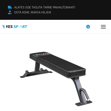
ALATES 50€ TASUTA TARNE PAKIAUTOMAATI
OSTA KOHE, MAKSA HILJEM
0