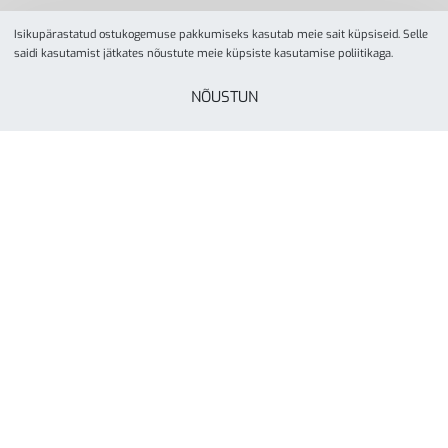
Isikupärastatud ostukogemuse pakkumiseks kasutab meie sait küpsiseid. Selle
saidi kasutamist jätkates nõustute meie küpsiste kasutamise poliitikaga.
NÕUSTUN
© YesSport 2026. Kõik õigused kaitstud.
Yes Sport
tegevusalaks on spordiinvetari ja
liikumisvahendite müük ja turustamine koolidele,
lasteaedadele, spordikeskustele- ja klubidele, firmadele
ning eraisikutele. Yes Sporti missioon on inspireerida kõiki
rohkem liikuma läbi aktiivse elustiili. Ettevõte on asutatud
Tartus, aastal 2000.