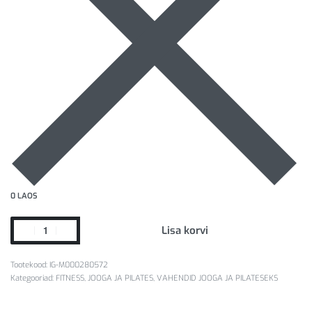
0 LAOS
Lisa korvi
IG-M000280572
Kategooriad:
FITNESS
,
JOOGA JA PILATES
,
VAHENDID JOOGA JA PILATESEKS