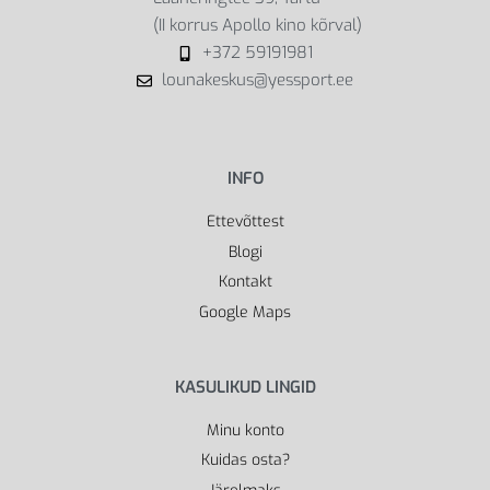
(II korrus Apollo kino kõrval)
+372 59191981
lounakeskus@yessport.ee
INFO
Ettevõttest
Blogi
Kontakt
Google Maps
KASULIKUD LINGID
Minu konto
Kuidas osta?