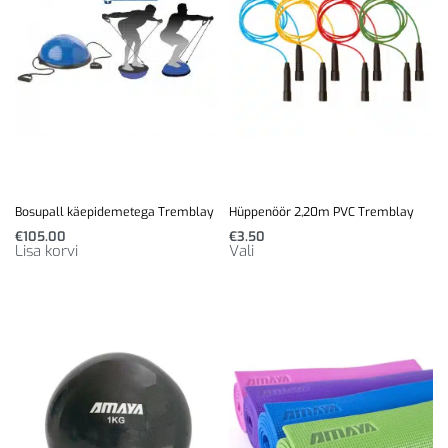
Bosupall käepidemetega Tremblay
Hüppenöör 2,20m PVC Tremblay
€
105.00
€
3.50
Lisa korvi
Vali