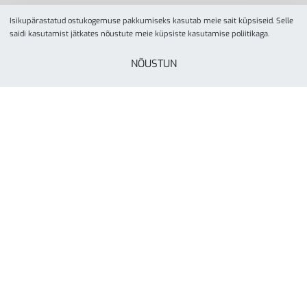
Isikupärastatud ostukogemuse pakkumiseks kasutab meie sait küpsiseid. Selle
saidi kasutamist jätkates nõustute meie küpsiste kasutamise poliitikaga.
NÕUSTUN
© YesSport 2026. Kõik õigused kaitstud.
Yes Sport
tegevusalaks on spordiinvetari ja
liikumisvahendite müük ja turustamine koolidele,
lasteaedadele, spordikeskustele- ja klubidele, firmadele
ning eraisikutele. Yes Sporti missioon on inspireerida kõiki
rohkem liikuma läbi aktiivse elustiili. Ettevõte on asutatud
Tartus, aastal 2000.