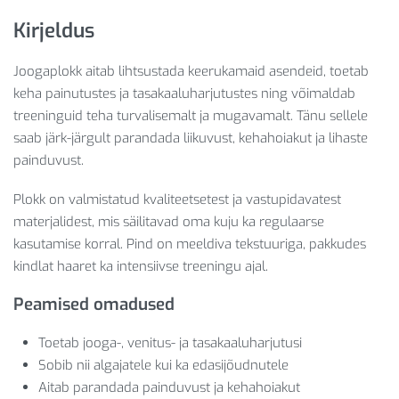
Kirjeldus
Joogaplokk aitab lihtsustada keerukamaid asendeid, toetab
keha painutustes ja tasakaaluharjutustes ning võimaldab
treeninguid teha turvalisemalt ja mugavamalt. Tänu sellele
saab järk-järgult parandada liikuvust, kehahoiakut ja lihaste
painduvust.
Plokk on valmistatud kvaliteetsetest ja vastupidavatest
materjalidest, mis säilitavad oma kuju ka regulaarse
kasutamise korral. Pind on meeldiva tekstuuriga, pakkudes
kindlat haaret ka intensiivse treeningu ajal.
Peamised omadused
Toetab jooga-, venitus- ja tasakaaluharjutusi
Sobib nii algajatele kui ka edasijõudnutele
Aitab parandada painduvust ja kehahoiakut