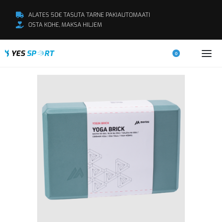
ALATES 50€ TASUTA TARNE PAKIAUTOMAATI
OSTA KOHE, MAKSA HILJEM
0