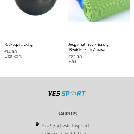
Raskuspall 2x1kg
Joogamatt Eco-Friendly
183x61x0,6cm Amaya
€
14.00
Lisa korvi
€
22.00
Vali
KAUPLUS
Yes Sport esinduspood
Lääneringtee 39, Tartu