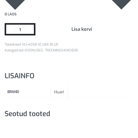
0 LAOS
Lisa korvi
HU-4038-SCUBA BLUE
Kategooriad:
KOONUSED
,
TREENINGVAHENDID
LISAINFO
BRAND
Huari
Seotud tooted