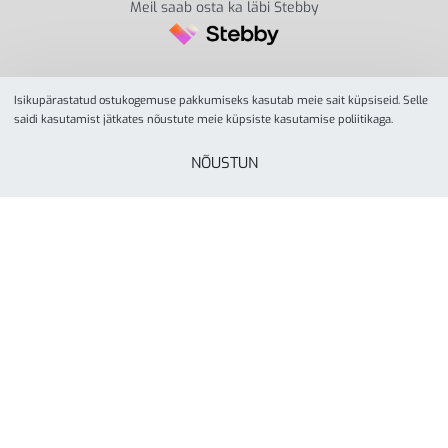
Meil saab osta ka läbi Stebby
Isikupärastatud ostukogemuse pakkumiseks kasutab meie sait küpsiseid. Selle
saidi kasutamist jätkates nõustute meie küpsiste kasutamise poliitikaga.
NÕUSTUN
© YesSport 2026. Kõik õigused kaitstud.
Yes Sport
tegevusalaks on spordiinvetari ja
liikumisvahendite müük ja turustamine koolidele,
lasteaedadele, spordikeskustele- ja klubidele, firmadele
ning eraisikutele. Yes Sporti missioon on inspireerida kõiki
rohkem liikuma läbi aktiivse elustiili. Ettevõte on asutatud
Tartus, aastal 2000.