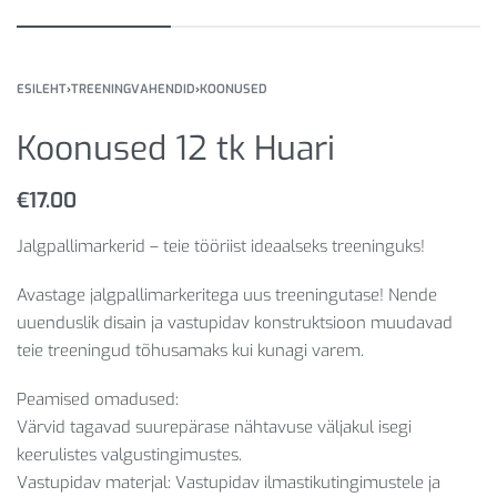
ESILEHT
›
TREENINGVAHENDID
›
KOONUSED
Koonused 12 tk Huari
€
17.00
Jalgpallimarkerid – teie tööriist ideaalseks treeninguks!
Avastage jalgpallimarkeritega uus treeningutase! Nende
uuenduslik disain ja vastupidav konstruktsioon muudavad
teie treeningud tõhusamaks kui kunagi varem.
Peamised omadused:
Värvid tagavad suurepärase nähtavuse väljakul isegi
keerulistes valgustingimustes.
Vastupidav materjal: Vastupidav ilmastikutingimustele ja