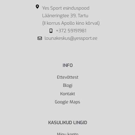
Yes Sport esinduspood
Lääneringtee 39, Tartu
(II korrus Apollo kino kõrval)
+372 59191981
lounakeskus@yessport.ee
INFO
Ettevõttest
Blogi
Kontakt
Google Maps
KASULIKUD LINGID
Minu konto