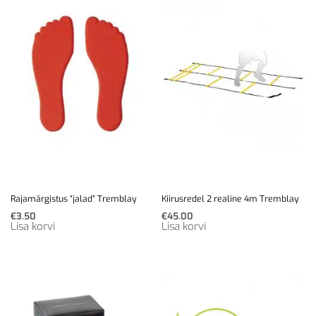
Rajamärgistus “jalad” Tremblay
Kiirusredel 2 realine 4m Tremblay
€
3.50
€
45.00
Lisa korvi
Lisa korvi