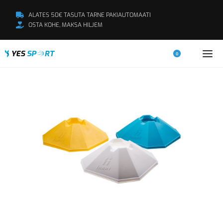
ALATES 50€ TASUTA TARNE PAKIAUTOMAATI
OSTA KOHE, MAKSA HILJEM
0