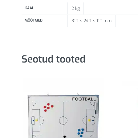
KAAL
2 kg
MÕÕTMED
310 × 240 × 110 mm
Seotud tooted