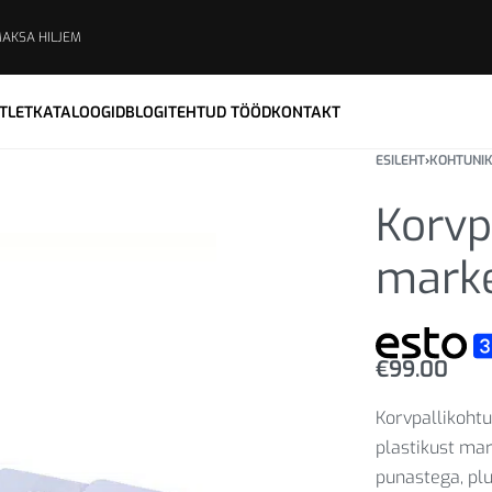
MAKSA HILJEM
TLET
KATALOOGID
BLOGI
TEHTUD TÖÖD
KONTAKT
ESILEHT
›
KOHTUNIK
Korvp
marke
€
99.00
Korvpallikoht
plastikust ma
punastega, plu