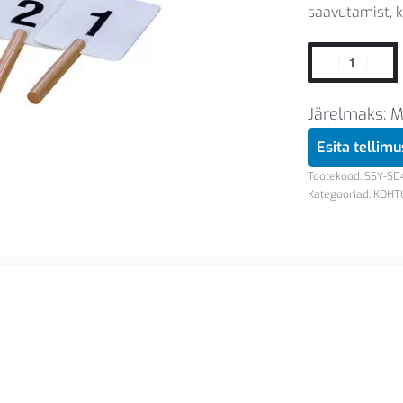
saavutamist, k
Järelmaks: 
Esita tellim
SSY-S0
Kategooriad:
KOHT