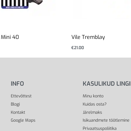
 Mini 40
Vile Tremblay
€
21.00
i
Lisa korvi
INFO
KASULIKUD LING
Ettevõttest
Minu konto
Blogi
Kuidas osta?
Kontakt
Järelmaks
Google Maps
Isikuandmete töötlemine
Privaatsuspoliitika