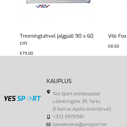
Treeningtahvel jalgpall 90 x 60
Vile Fox
cm
€
8.50
Lisa korv
€
79.00
Lisa korvi
KAUPLUS
Yes Sport esinduspood
Lääneringtee 39, Tartu
(II korrus Apollo kino kõrval)
+372 59191981
lounakeskus@yessport.ee