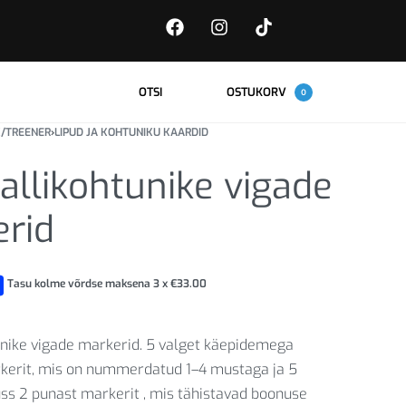
OTSI
OSTUKORV
0
/TREENER
›
LIPUD JA KOHTUNIKU KAARDID
allikohtunike vigade
rid
Tasu kolme võrdse maksena 3 x
€
33.00
unike vigade markerid. 5 valget käepidemega
rkerit, mis on nummerdatud 1–4 mustaga ja 5
ss 2 punast markerit , mis tähistavad boonuse