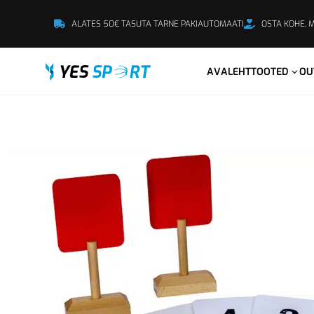
ALATES 50€ TASUTA TARNE PAKIAUTOMAATI
OSTA KOHE, 
AVALEHT
TOOTED
OU