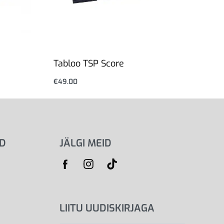
Tabloo TSP Score
€
49.00
Lisa korvi
ID
JÄLGI MEID
LIITU UUDISKIRJAGA