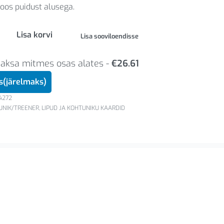
oos puidust alusega.
Lisa korvi
Lisa sooviloendisse
Maksa mitmes osas alates -
€
26.61
us(järelmaks)
4272
UNIK/TREENER
,
LIPUD JA KOHTUNIKU KAARDID