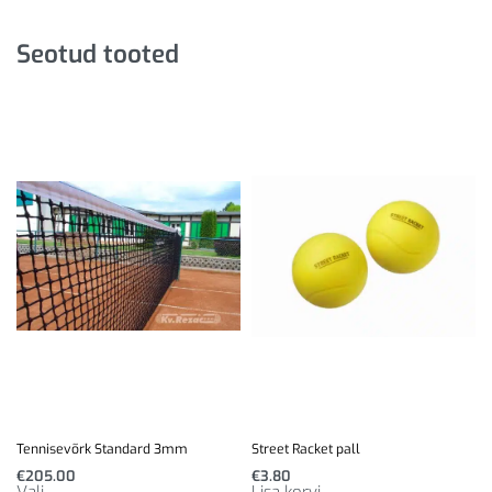
Seotud tooted
Tennisevõrk Standard 3mm
Street Racket pall
€
205.00
€
3.80
Vali
Lisa korvi