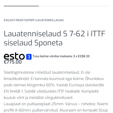
ESILEHT
›
REKETISPORT
›
LAUATENNIS
›
LAUAD
Lauatenniselaud S 7-62 i ITTF
siselaud Sponeta
Tasu kolme võrdse maksena 3 x
€
258.33
€
775.00
Sisetingimustesse mõeldud lauatenniselaud. Ei ole
ilmastikukindel. Ei kannata kuumust ega külma, Õhuniiskus
peab olemas kõrgemkui 60%. Vastab Euroopa standardile
EN 14468-1. Sobilik võistlusteks ITTF heakskiit. Komplekti
kuulub võrk ja metallist võrgukinnitused.
Lauaplaat on puitlaastplaat 25mm. Värvus – roheline. Raami
profiil A-60mm, pulbervärvitud. Alusraam on kompakt (tüüp