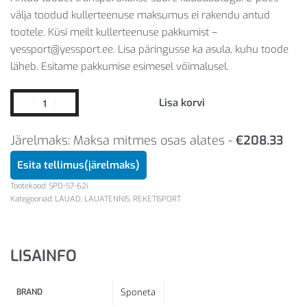
välja toodud kullerteenuse maksumus ei rakendu antud
tootele. Küsi meilt kullerteenuse pakkumist –
yessport@yessport.ee. Lisa päringusse ka asula, kuhu toode
läheb. Esitame pakkumise esimesel võimalusel.
Lisa korvi
Järelmaks: Maksa mitmes osas alates -
€
208.33
Esita tellimus(järelmaks)
SPO-S7-62i
Kategooriad:
LAUAD
,
LAUATENNIS
,
REKETISPORT
LISAINFO
BRAND
Sponeta