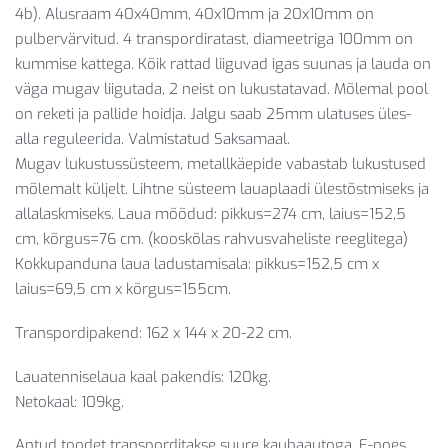
4b). Alusraam 40x40mm, 40x10mm ja 20x10mm on
pulbervärvitud. 4 transpordiratast, diameetriga 100mm on
kummise kattega. Kõik rattad liiguvad igas suunas ja lauda on
väga mugav liigutada, 2 neist on lukustatavad. Mõlemal pool
on reketi ja pallide hoidja. Jalgu saab 25mm ulatuses üles-
alla reguleerida. Valmistatud Saksamaal.
Mugav lukustussüsteem, metallkäepide vabastab lukustused
mõlemalt küljelt. Lihtne süsteem lauaplaadi ülestõstmiseks ja
allalaskmiseks. Laua mõõdud: pikkus=274 cm, laius=152,5
cm, kõrgus=76 cm. (kooskõlas rahvusvaheliste reeglitega)
Kokkupanduna laua ladustamisala: pikkus=152,5 cm x
laius=69,5 cm x kõrgus=155cm.
Transpordipakend: 162 x 144 x 20-22 cm.
Lauatenniselaua kaal pakendis: 120kg.
Netokaal: 109kg.
Antud toodet transporditakse suure kaubaautoga. E-poes