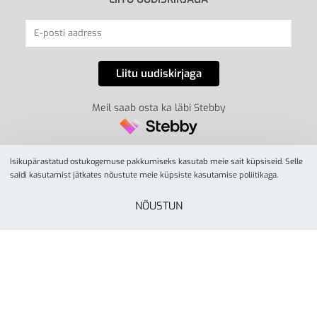
Meil saab osta ka läbi Stebby
Isikupärastatud ostukogemuse pakkumiseks kasutab meie sait küpsiseid. Selle
saidi kasutamist jätkates nõustute meie küpsiste kasutamise poliitikaga.
NÕUSTUN
© YesSport 2026. Kõik õigused kaitstud.
Yes Sport
tegevusalaks on spordiinvetari ja
liikumisvahendite müük ja turustamine koolidele,