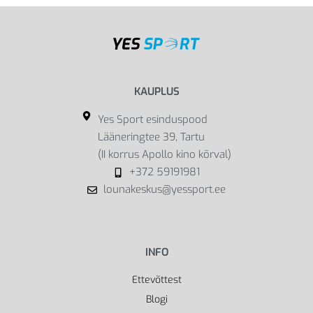
KAUPLUS
Yes Sport esinduspood
Lääneringtee 39, Tartu
(II korrus Apollo kino kõrval)
+372 59191981
lounakeskus@yessport.ee
INFO
Ettevõttest
Blogi