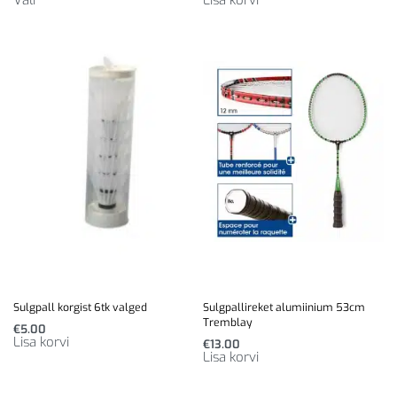
Sulgpall korgist 6tk valged
Sulgpallireket alumiinium 53cm
Tremblay
€
5.00
Lisa korvi
€
13.00
Lisa korvi