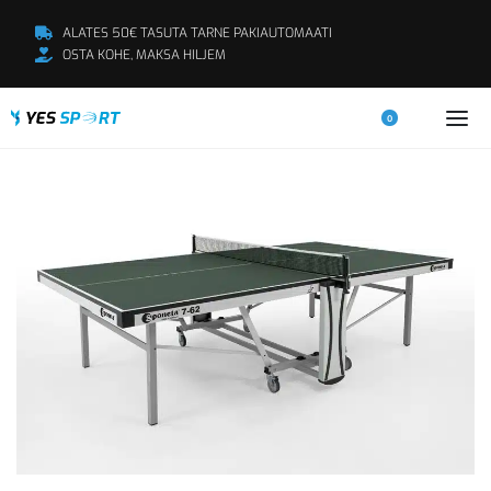
ALATES 50€ TASUTA TARNE PAKIAUTOMAATI
OSTA KOHE, MAKSA HILJEM
0