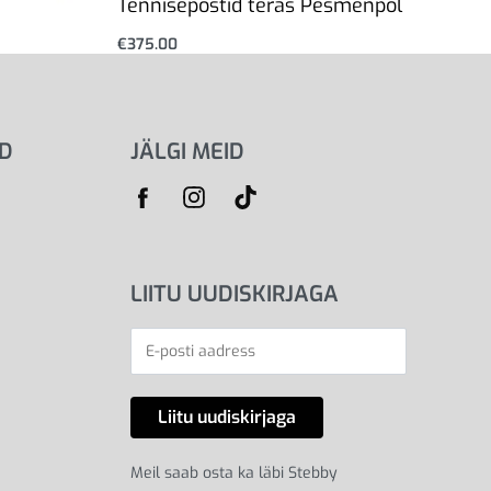
Tennisepostid teras Pesmenpol
€
375.00
Lisa korvi
ID
JÄLGI MEID
LIITU UUDISKIRJAGA
Meil saab osta ka läbi Stebby