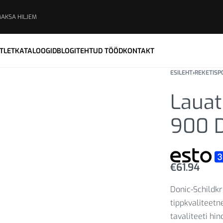
MAKSA HILJEM
TLET
KATALOOGID
BLOGI
TEHTUD TÖÖD
KONTAKT
ESILEHT
›
REKETISP
Lauat
900 D
€
61.94
Donic-Schildkr
tippkvaliteetn
tavaliteeti hin