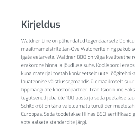
Kirjeldus
Waldner Line on pühendatud legendaarsele Donicu 
maailmameistrile Jan-Ove Waldnerile ning pakub so
igale eelarvele. Waldner 800 on väga kvaliteetne 
erakordne hinna ja jõudluse suhe. Koolispordi eraos
kuna materjal toetab konkreetselt uute löögitehni
lauatennise võistlussegmendis ülemaailmselt suure
tippmängijate koostööpartner. Traditsiooniline Sak
tegutsenud juba üle 100 aasta ja seda peetakse lauat
Schildkröt on täna vaieldamatu turuliider meelelahu
Euroopas. Seda toodetakse Hiinas BSCI sertifikaadi
sotsiaalsete standardite järgi.