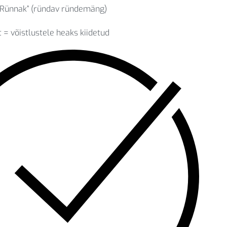
 “Rünnak” (ründav ründemäng)
t = võistlustele heaks kiidetud