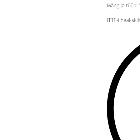
Mängija tüüp:
ITTF-i heakskii