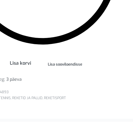
Lisa korvi
Lisa sooviloendisse
eg:
3 päeva
54893
TENNIS
,
REKETID JA PALLID
,
REKETISPORT