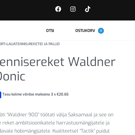
OTSI
OSTUKORV
0
ORT
›
LAUATENNIS
›
REKETID JA PALLID
ennisereket Waldner
onic
Tasu kolme võrdse maksena 3 x
€
20.65
öti “Waldner 900” töötati välja Saksamaal ja see on
e reket ambitsioonikatele harrastusmängijatele ja
davale hobimängijatele. Kvaliteetsel “Tactik” puidul