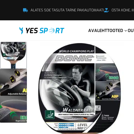
ALATES 50€ TASUTA TARNE PAKIAUTOMAATI
OSTA KOHE, 
AVALEHT
TOOTED
OU