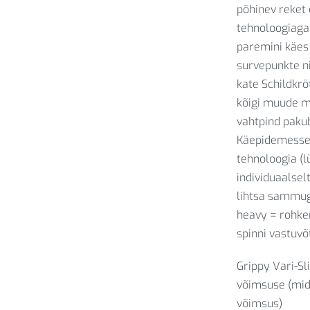
põhinev reket 
tehnoloogiaga
paremini käes 
survepunkte ni
kate Schildkrö
kõigi muude m
vahtpind paku
Käepidemesse 
tehnoloogia (l
individuaalse
lihtsa sammuga
heavy = rohkem
spinni vastuvõ
Grippy Vari-S
võimsuse (mid
võimsus)