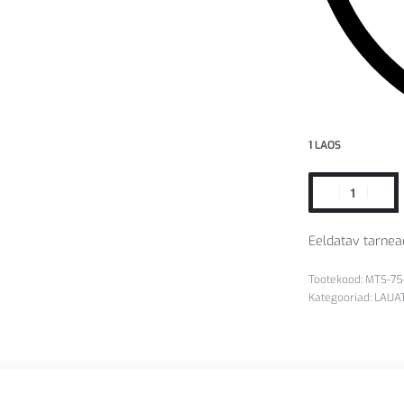
1 LAOS
Eeldatav tarnea
MTS-7
Kategooriad:
LAUA