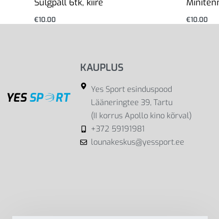
Sulgpall 6tk, kiire
Miniten
€
10.00
€
10.00
Lisa korvi
Lisa korv
KAUPLUS
Yes Sport esinduspood
Lääneringtee 39, Tartu
(II korrus Apollo kino kõrval)
+372 59191981
lounakeskus@yessport.ee