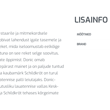
LISAINFO
staarile ja mitmekordsele
MÕÕTMED
bivat lahendust igale tasemele ja
BRAND
reket, mida iseloomustab eelkõige
tuna on see reket selge soovitus,
kate õppimist. Donic omab
pärast mainet ja on paljude tuntud
sa kaubamärk Schildkröt on turul
ennise palli leiutajaks. Donic-
tusliku lauatennise vallas Kesk-
ga Schildkröt tehases kõrgeimate