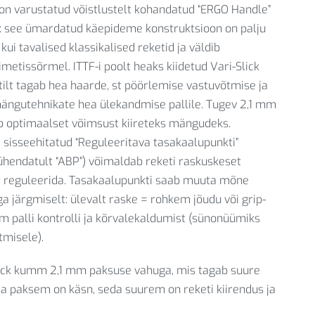
on varustatud võistlustelt kohandatud “ERGO Handle”
: see ümardatud käepideme konstruktsioon on palju
kui tavalised klassikalised reketid ja väldib
metissõrmel. ITTF-i poolt heaks kiidetud Vari-Slick
tilt tagab hea haarde, st pöörlemise vastuvõtmise ja
ängutehnikate hea ülekandmise pallile. Tugev 2,1 mm
b optimaalset võimsust kiireteks mängudeks.
sisseehitatud “Reguleeritava tasakaalupunkti”
ühendatult “ABP”) võimaldab reketi raskuskeset
lt reguleerida. Tasakaalupunkti saab muuta mõne
 järgmiselt: ülevalt raske = rohkem jõudu või grip-
 palli kontrolli ja kõrvalekaldumist (sünonüümiks
tmisele).
lick kumm 2,1 mm paksuse vahuga, mis tagab suure
a paksem on käsn, seda suurem on reketi kiirendus ja