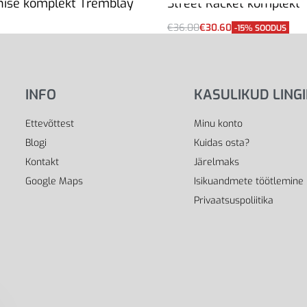
nise komplekt Tremblay
Street Racket komplekt
€
36.00
€
30.60
-15% SOODUS
i
Lisa korvi
INFO
KASULIKUD LING
Ettevõttest
Minu konto
Blogi
Kuidas osta?
Kontakt
Järelmaks
Google Maps
Isikuandmete töötlemine
Privaatsuspoliitika