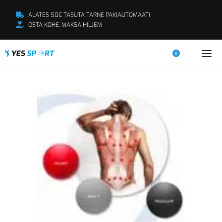
ALATES 50€ TASUTA TARNE PAKIAUTOMAATI
OSTA KOHE, MAKSA HILJEM
0