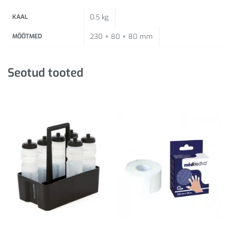
KAAL
0.5 kg
MÕÕTMED
230 × 80 × 80 mm
Seotud tooted