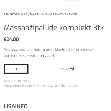
ESILEHT
›
ESMAABI/TAASTUMINE
›
MASSAAŽIVAHENDID
Massaažipallide komplekt 3tk
€
24.00
Massaazipalli läbimõõt 6,5cm. Mõeldud keha erinevate
punktide iseseisvaks massaaziks.
Lisa korvi
TRS-9113
Kategooriad:
ESMAABI/TAASTUMINE
,
MASSAAŽIVAHENDID
LISAINFO