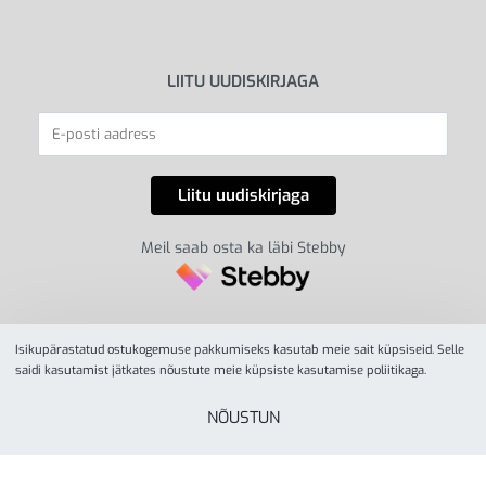
LIITU UUDISKIRJAGA
Meil saab osta ka läbi Stebby
Isikupärastatud ostukogemuse pakkumiseks kasutab meie sait küpsiseid. Selle
saidi kasutamist jätkates nõustute meie küpsiste kasutamise poliitikaga.
NÕUSTUN
© YesSport 2026. Kõik õigused kaitstud.