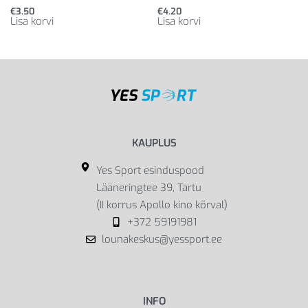
€
3.50
€
4.20
Lisa korvi
Lisa korvi
KAUPLUS
Yes Sport esinduspood
Lääneringtee 39, Tartu
(II korrus Apollo kino kõrval)
+372 59191981
lounakeskus@yessport.ee
INFO