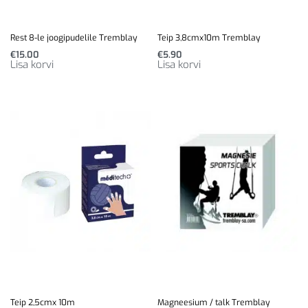
Rest 8-le joogipudelile Tremblay
Teip 3,8cmx10m Tremblay
€
15.00
€
5.90
Lisa korvi
Lisa korvi
Teip 2,5cmx 10m
Magneesium / talk Tremblay