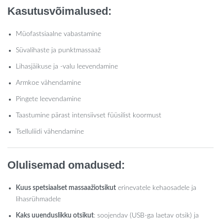
Kasutusvõimalused:
Müofastsiaalne vabastamine
Süvalihaste ja punktmassaaž
Lihasjäikuse ja -valu leevendamine
Armkoe vähendamine
Pingete leevendamine
Taastumine pärast intensiivset füüsilist koormust
Tselluliidi vähendamine
Olulisemad omadused:
Kuus spetsiaalset massaažiotsikut
erinevatele kehaosadele ja
lihasrühmadele
Kaks uuenduslikku otsikut
: soojendav (USB-ga laetav otsik) ja