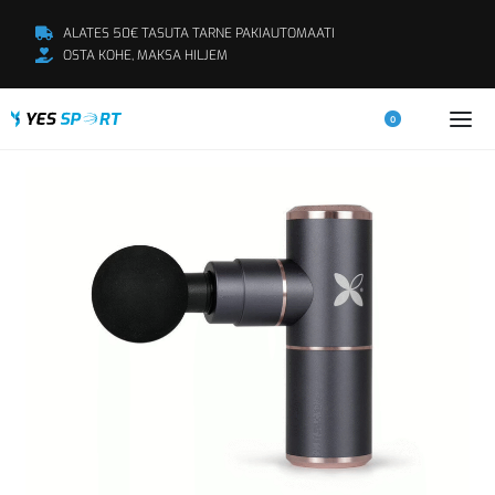
ALATES 50€ TASUTA TARNE PAKIAUTOMAATI
OSTA KOHE, MAKSA HILJEM
0