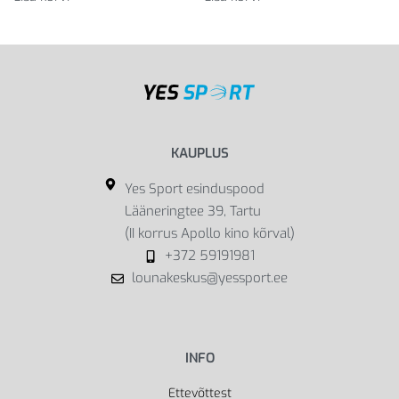
KAUPLUS
Yes Sport esinduspood
Lääneringtee 39, Tartu
(II korrus Apollo kino kõrval)
+372 59191981
lounakeskus@yessport.ee
INFO
Ettevõttest