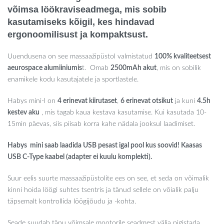
võimsa
löökraviseadmega, mis sobib
kasutamiseks kõigil, kes hindavad
ergonoomilisust ja kompaktsust.
Uuendusena on see massaažipüstol valmistatud
100% kvaliteetsest
aeurospace alumiiniumis
t. Omab
2500mAh akut
, mis on sobilik
enamikele kodu kasutajatele ja sportlastele.
Habys mini-l on
4 erinevat kiirutaset
,
6 erinevat otsikut
ja kuni
4.5h
kestev aku
, mis tagab kaua kestava kasutamise. Kui kasutada 10-
15min päevas, siis piisab korra kahe nädala jooksul laadimiset.
Habys mini saab laadida USB pesast igal pool kus soovid! Kaasas
USB C-Type kaabel (adapter ei kuulu komplekti).
Suur eelis suurte massaažipüstolite ees on see, et seda on võimalik
kinni hoida löögi suhtes tsentris ja tänud sellele on võialik palju
täpsemalt kontrollida löögijõudu ja -kohta.
Seade suudab tänu võimsale mootorile seadmest välja pigistada