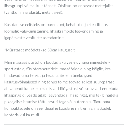
lihasgruppi võimalikult täpselt. Otsikud on erinevast materjalist
(vahtkumm ja plastik, metall, geel).
Kasutamise eelisteks on parem uni, kehahoiak ja -teadlikkus,
loomulik valuvaigistamine, lihaskrampide leevendamine ja
igapäevaste venituste asendamine.
*Mürataset mõõdetakse 50cm kauguselt
Mini massaažipüstol on loodud aktiivse eluviisiga inimestele –
sportlastele, füsioterapeutidele, massööridele ning kõigile, kes
hindavad oma tervist ja heaolu. Selle mitmekülgsed
kasutusvõimalused ning tõhus toime teevad sellest suurepärase
abivahendi ka neile, kes otsivad lõõgastust või soovivad ennetada
lihaspingeid. Seade aitab leevendada lihaspinget, mis tekib näiteks
pikaajalise istumise tõttu arvuti taga või autoroolis. Tänu oma
kompaktsusele on see ideaalne kaaslane nii trennis, matkadel,
kontoris kui ka reisil.