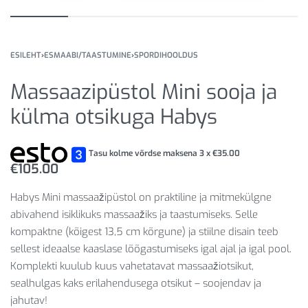
ESILEHT
›
ESMAABI/TAASTUMINE
›
SPORDIHOOLDUS
Massaazipüstol Mini sooja ja
külma otsikuga Habys
Tasu kolme võrdse maksena 3 x
€
35.00
€
105.00
Habys Mini massaažipüstol on praktiline ja mitmekülgne
abivahend isiklikuks massaažiks ja taastumiseks. Selle
kompaktne (kõigest 13,5 cm kõrgune) ja stiilne disain teeb
sellest ideaalse kaaslase lõõgastumiseks igal ajal ja igal pool.
Komplekti kuulub kuus vahetatavat massaažiotsikut,
sealhulgas kaks erilahendusega otsikut – soojendav ja
jahutav!