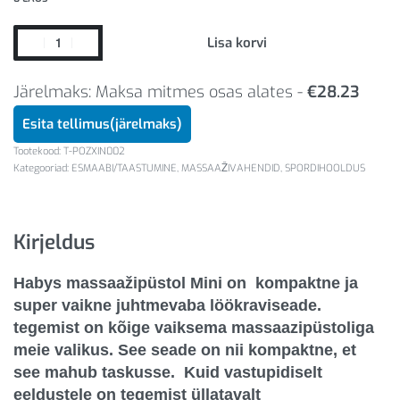
Lisa korvi
Järelmaks: Maksa mitmes osas alates -
€
28.23
Esita tellimus(järelmaks)
T-POZXIN002
Kategooriad:
ESMAABI/TAASTUMINE
,
MASSAAŽIVAHENDID
,
SPORDIHOOLDUS
Kirjeldus
Habys massaažipüstol Mini on kompaktne ja
super vaikne juhtmevaba löökraviseade.
tegemist on kõige vaiksema massaazipüstoliga
meie valikus. See seade on nii kompaktne, et
see
mahub taskusse
. Kuid vastupidiselt
eeldustele on tegemist
üllatavalt