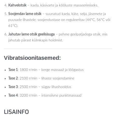
Kahvelotsik
– kaela, käsivarte ja kõõluste masseerimiseks.
Soojendav lame otsik
– suunatud kaela, käte, selja, jäsemete ja
puusade lihastele; soojendustase on reguleeritav (44°C, 56°C või
61°C).
Jahutav lame otsik geelisisuga
– pehme geelpatjadega otsik, mis
jahutab pärast külmkapis hoidmist.
Vibratsioonitasemed:
Tase 1
: 1800 r/min – kerge massaaž ja lõõgastus
Tase 2
: 2100 r/min – lihaste soojendamine
Tase 3
: 2500 r/min – sügav lihashooldus
Tase 4
: 3200 r/min – intensiivne punktmassaaž
LISAINFO