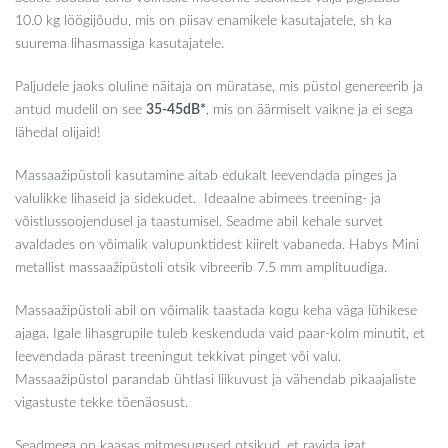
10.0 kg löögijõudu, mis on piisav enamikele kasutajatele, sh ka
suurema lihasmassiga kasutajatele.
Paljudele jaoks oluline näitaja on müratase, mis püstol genereerib ja
antud mudelil on see
35-45dB*
, mis on äärmiselt vaikne ja ei sega
lähedal olijaid!
Massaažipüstoli kasutamine aitab edukalt leevendada pinges ja
valulikke lihaseid ja sidekudet. Ideaalne abimees treening- ja
võistlussoojendusel ja taastumisel. Seadme abil kehale survet
avaldades on võimalik valupunktidest kiirelt vabaneda. Habys Mini
metallist massaažipüstoli otsik vibreerib 7.5 mm amplituudiga.
Massaažipüstoli abil on võimalik taastada kogu keha väga lühikese
ajaga. Igale lihasgrupile tuleb keskenduda vaid paar-kolm minutit, et
leevendada pärast treeningut tekkivat pinget või valu.
Massaažipüstol parandab ühtlasi liikuvust ja vähendab pikaajaliste
vigastuste tekke tõenäosust.
Seadmega on kaasas mitmesugused otsikud, et ravida igat