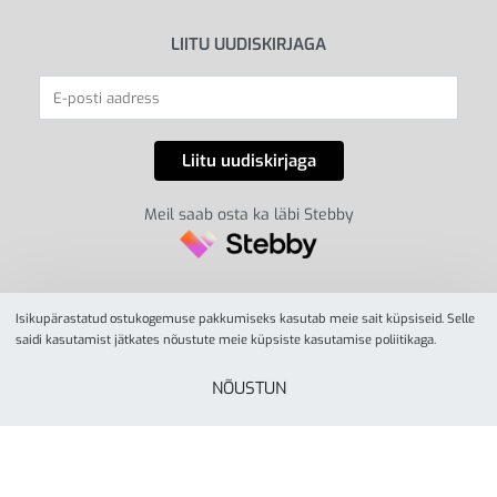
LIITU UUDISKIRJAGA
Meil saab osta ka läbi Stebby
Isikupärastatud ostukogemuse pakkumiseks kasutab meie sait küpsiseid. Selle
saidi kasutamist jätkates nõustute meie küpsiste kasutamise poliitikaga.
NÕUSTUN
© YesSport 2026. Kõik õigused kaitstud.