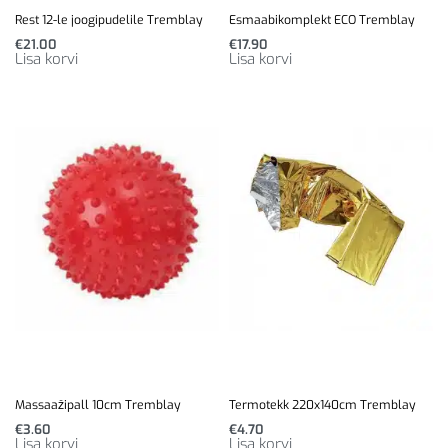
Rest 12-le joogipudelile Tremblay
Esmaabikomplekt ECO Tremblay
€
21.00
€
17.90
Lisa korvi
Lisa korvi
Massaažipall 10cm Tremblay
Termotekk 220x140cm Tremblay
€
3.60
€
4.70
Lisa korvi
Lisa korvi