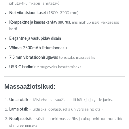
jahutav(külmkapis jahutatav)
Neli vibratsioonitaset
(1800–3200 rpm)
Kompaktne ja kaasaskantav suurus
, mis mahub isegi väikesesse
kotti
Elegantne ja vastupidav disain
Võimas 2500mAh liitiumioonaku
7,5 mm vibratsioonisügavus
tõhusaks massaažiks
USB-C laadimine
mugavaks kasutamiseks
Massaažiotsikud:
Ümar otsik
– täiskeha massaažiks, eriti käte ja jalgade jaoks.
Lame otsik
– üldiseks lõõgastuseks universiaalne otsik
Nooljas otsik
– süvitsi punktmassaažiks ja akupunktuuri punktide
stimuleerimiseks.