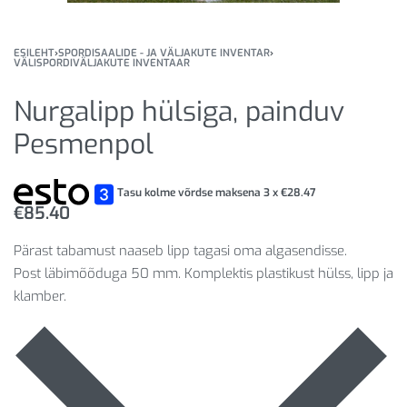
ESILEHT
›
SPORDISAALIDE - JA VÄLJAKUTE INVENTAR
›
VÄLISPORDIVÄLJAKUTE INVENTAAR
Nurgalipp hülsiga, painduv
Pesmenpol
Tasu kolme võrdse maksena 3 x
€
28.47
€
85.40
Pärast tabamust naaseb lipp tagasi oma algasendisse.
Post läbimõõduga 50 mm. Komplektis plastikust hülss, lipp ja
klamber.