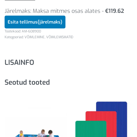
Järelmaks: Maksa mitmes osas alates -
€
119.62
Esita tellimus(järelmaks)
AM-608900
Kategooriad:
VÕIMLEMINE
,
VÕIMLEMISMATID
LISAINFO
Seotud tooted