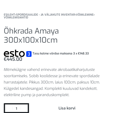
ESILEHT
›
SPORDISAALIDE - JA VÄLJAKUTE INVENTAR
›
VÕIMLEMINE
›
VÕIMLEMISMATID
Õhkrada Amaya
300x100x10cm
Tasu kolme võrdse maksena 3 x
€
148.33
€
445.00
Mitmekülgne vahend erinevate akrobaatikaharjutuste
sooritamiseks. Sobib koolidesse ja erinevate spordialade
harrastajatele. Pikkus 300cm, laius 100cm, paksus 10cm.
Külgedel kandesangad. Komplekti kuuluvad kandekott,
elektriline pump ja paranduskomplekt.
Lisa korvi