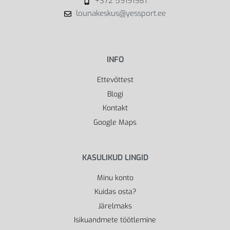
+372 59191981
lounakeskus@yessport.ee
INFO
Ettevõttest
Blogi
Kontakt
Google Maps
KASULIKUD LINGID
Minu konto
Kuidas osta?
Järelmaks
Isikuandmete töötlemine