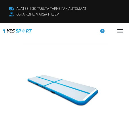
ALATES 50€ TASUTA TARNE PAKIAUTOMAATI
OSTA KOHE, MAKSA HILJEM
0