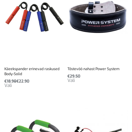
Käeekspander erinevad raskused
Tõstevöö nahast Power System
Body-Solid
€
29.50
Vali
€
18.90
€
22.90
Vali