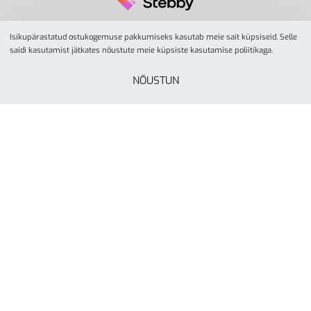
Isikupärastatud ostukogemuse pakkumiseks kasutab meie sait küpsiseid. Selle
saidi kasutamist jätkates nõustute meie küpsiste kasutamise poliitikaga.
NÕUSTUN
© YesSport 2026. Kõik õigused kaitstud.
Yes Sport
tegevusalaks on spordiinvetari ja
liikumisvahendite müük ja turustamine koolidele,
lasteaedadele, spordikeskustele- ja klubidele, firmadele
ning eraisikutele. Yes Sporti missioon on inspireerida kõiki
rohkem liikuma läbi aktiivse elustiili. Ettevõte on asutatud
Tartus, aastal 2000.