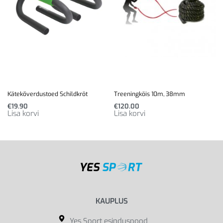
Kätekõverdustoed Schildkröt
Treeningköis 10m, 38mm
€
19.90
€
120.00
Lisa korvi
Lisa korvi
KAUPLUS
Yes Sport esinduspood