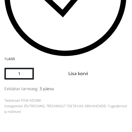
1 LAOS
Lisa korvi
Eeldatav tarneaeg:
3 päeva
POW-6013BK
Kategooriad:
JÕUTREENING
,
TREENINGUT TOETAVAD ABIVAHENDID
,
Tugisidemed
ja mähised