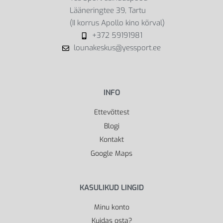
Lääneringtee 39, Tartu
(II korrus Apollo kino kõrval)
+372 59191981
lounakeskus@yessport.ee
INFO
Ettevõttest
Blogi
Kontakt
Google Maps
KASULIKUD LINGID
Minu konto
Kuidas osta?