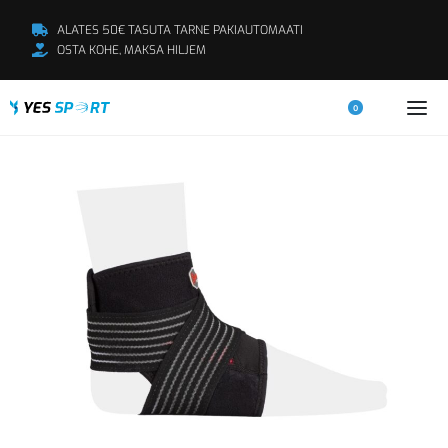
ALATES 50€ TASUTA TARNE PAKIAUTOMAATI
OSTA KOHE, MAKSA HILJEM
0