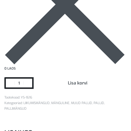
0 LAOS
Lisa korvi
YS-1616
Kategooriad:
LIIKUMISMÄNGUD
,
MÄNGULINE
,
MUUD PALLID
,
PALLID
,
PALLIMÄNGUD