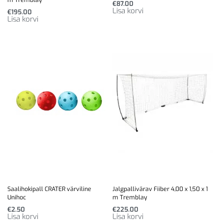
€
87.00
Lisa korvi
€
195.00
Lisa korvi
Saalihokipall CRATER värviline
Jalgpallivärav Fiiber 4,00 x 1,50 x 1
Unihoc
m Tremblay
€
2.50
€
225.00
Lisa korvi
Lisa korvi