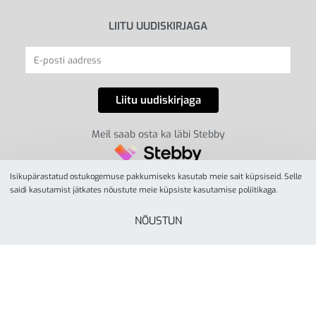
LIITU UUDISKIRJAGA
Meil saab osta ka läbi Stebby
Isikupärastatud ostukogemuse pakkumiseks kasutab meie sait küpsiseid. Selle
saidi kasutamist jätkates nõustute meie küpsiste kasutamise poliitikaga.
NÕUSTUN
© YesSport 2026. Kõik õigused kaitstud.