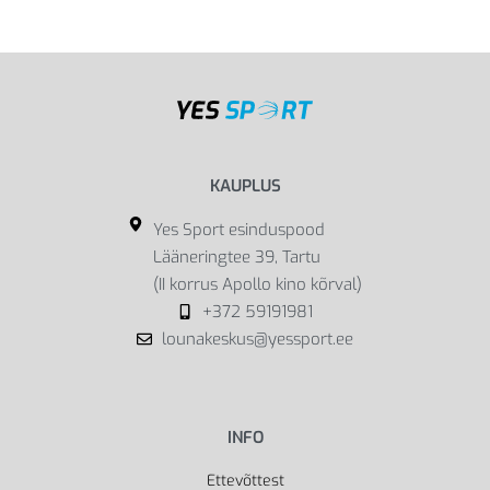
KAUPLUS
Yes Sport esinduspood
Lääneringtee 39, Tartu
(II korrus Apollo kino kõrval)
+372 59191981
lounakeskus@yessport.ee
INFO
Ettevõttest