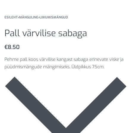
ESILEHT
›
MÄNGULINE
›
LIIKUMISMÄNGUD
Pall värvilise sabaga
€
8.50
Pehme pall koos värvilise kangast sabaga erinevate viske ja
püüdmismängude mängimiseks. Üldpikkus 75cm.