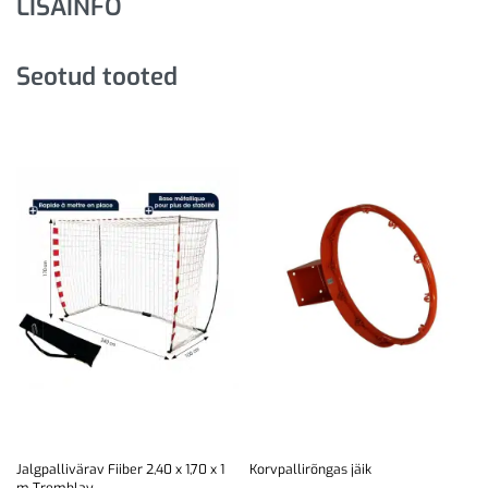
LISAINFO
Seotud tooted
Jalgpallivärav Fiiber 2,40 x 1,70 x 1
Korvpallirõngas jäik
m Tremblay