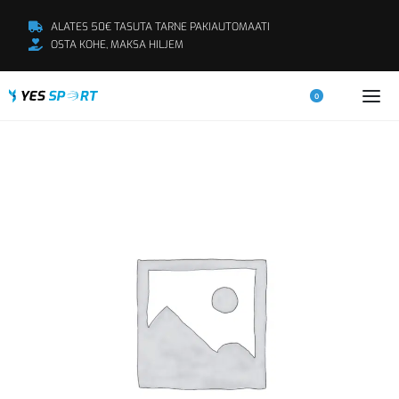
ALATES 50€ TASUTA TARNE PAKIAUTOMAATI
OSTA KOHE, MAKSA HILJEM
0