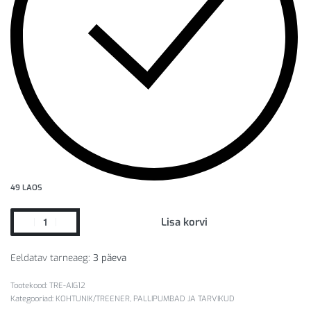
49 LAOS
Lisa korvi
Eeldatav tarneaeg:
3 päeva
TRE-AIG12
Kategooriad:
KOHTUNIK/TREENER
,
PALLIPUMBAD JA TARVIKUD