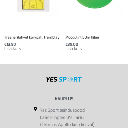
Treeneritahvel korvpall Tremblay
Mõõdulint 50m fiiber
€
13.90
€
39.00
Lisa korvi
Lisa korvi
KAUPLUS
Yes Sport esinduspood
Lääneringtee 39, Tartu
(II korrus Apollo kino kõrval)