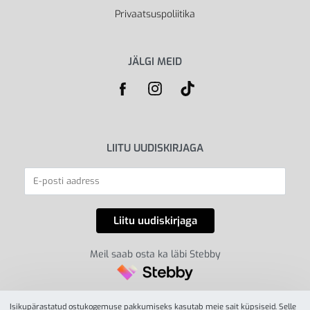
Privaatsuspoliitika
JÄLGI MEID
LIITU UUDISKIRJAGA
Meil saab osta ka läbi Stebby
Isikupärastatud ostukogemuse pakkumiseks kasutab meie sait küpsiseid. Selle