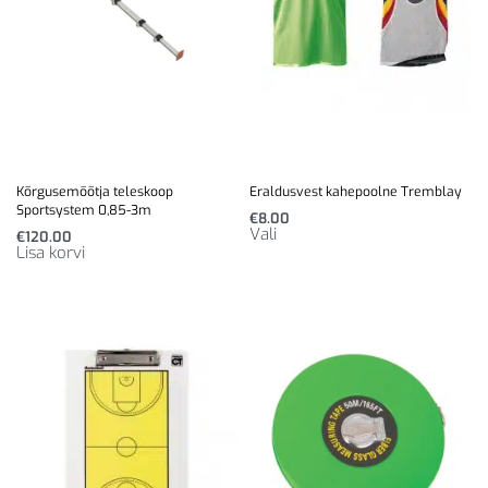
Kõrgusemõõtja teleskoop
Eraldusvest kahepoolne Tremblay
Sportsystem 0,85-3m
€
8.00
Vali
€
120.00
Lisa korvi