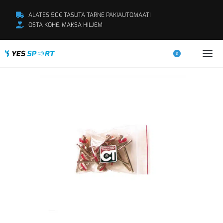
ALATES 50€ TASUTA TARNE PAKIAUTOMAATI
OSTA KOHE, MAKSA HILJEM
0