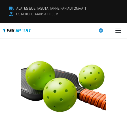
ALATES 50€ TASUTA TARNE PAKIAUTOMAATI
OSTA KOHE, MAKSA HILJEM
0