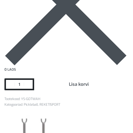
0 LAOS
Lisa korvi
YS-GOTWAH
Kategooriad:
Pickleball
,
REKETISPORT
LISAINFO