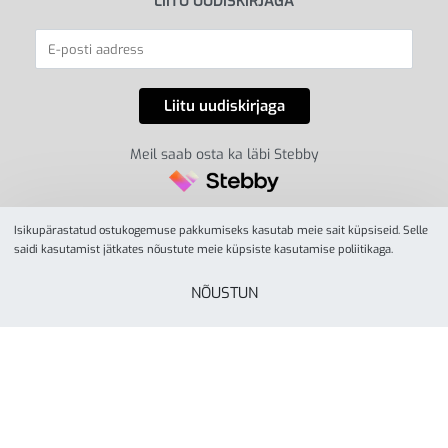
LIITU UUDISKIRJAGA
Meil saab osta ka läbi Stebby
Isikupärastatud ostukogemuse pakkumiseks kasutab meie sait küpsiseid. Selle
saidi kasutamist jätkates nõustute meie küpsiste kasutamise poliitikaga.
NÕUSTUN
© YesSport 2026. Kõik õigused kaitstud.
Yes Sport
tegevusalaks on spordiinvetari ja
liikumisvahendite müük ja turustamine koolidele,