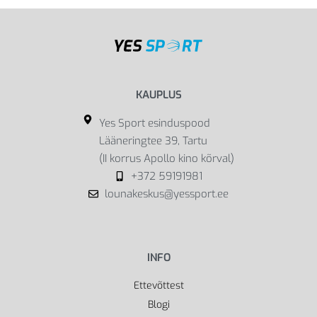
KAUPLUS
Yes Sport esinduspood
Lääneringtee 39, Tartu
(II korrus Apollo kino kõrval)
+372 59191981
lounakeskus@yessport.ee
INFO
Ettevõttest
Blogi