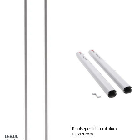
Seotud tooted
Tennisevõrgu toetuspostid
Tennisepostid alumiinium
100x120mm
€
68.00