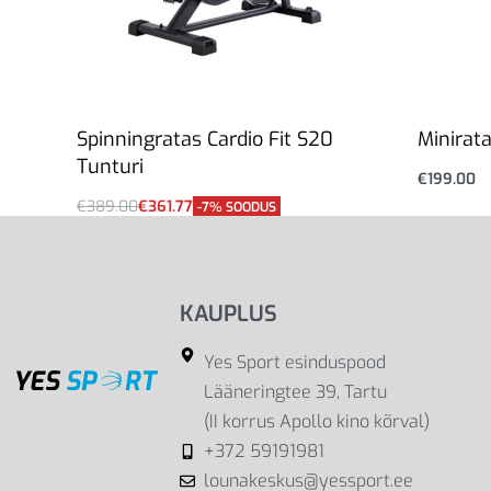
Spinningratas Cardio Fit S20
Minirata
Tunturi
€
199.00
Lisa korv
€
389.00
€
361.77
-7% SOODUS
Lisa korvi
KAUPLUS
Yes Sport esinduspood
Lääneringtee 39, Tartu
(II korrus Apollo kino kõrval)
+372 59191981
lounakeskus@yessport.ee