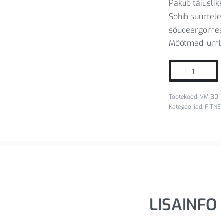
Pakub täiuslik
Sobib suurtel
sõudeergomeet
Mõõtmed: umbe
VM-30-
Kategooriad:
FITNE
LISAINFO