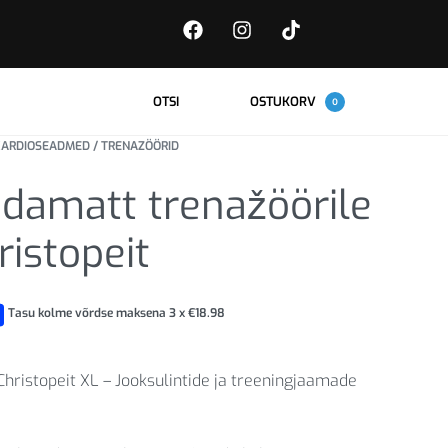
OTSI
OSTUKORV
0
ARDIOSEADMED / TRENAZÖÖRID
damatt trenažöörile
ristopeit
Tasu kolme võrdse maksena 3 x
€
18.98
hristopeit XL – Jooksulintide ja treeningjaamade