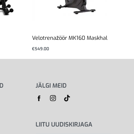
Velotrenažöör MK160 Maskhal
€
549.00
Lisa korvi
ID
JÄLGI MEID
LIITU UUDISKIRJAGA