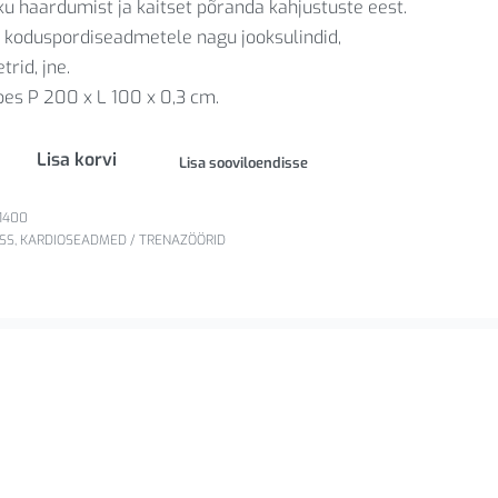
ku haardumist ja kaitset põranda kahjustuste eest.
e koduspordiseadmetele nagu jooksulindid,
rid, jne.
s P 200 x L 100 x 0,3 cm.
Lisa korvi
Lisa sooviloendisse
1400
SS
,
KARDIOSEADMED / TRENAZÖÖRID