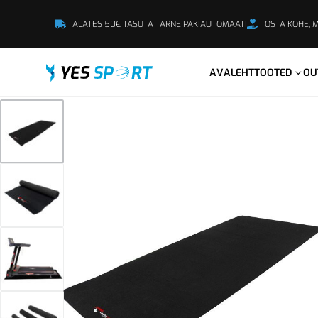
ALATES 50€ TASUTA TARNE PAKIAUTOMAATI
OSTA KOHE, 
AVALEHT
TOOTED
OU