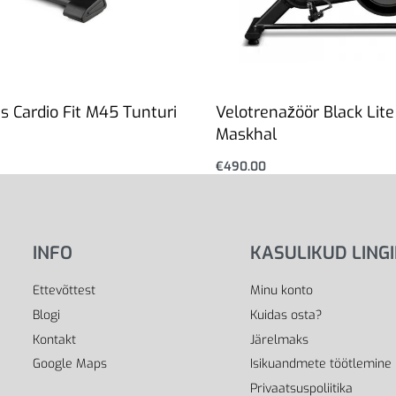
s Cardio Fit M45 Tunturi
Velotrenažöör Black Lite
Maskhal
i
€
490.00
Lisa korvi
INFO
KASULIKUD LING
Ettevõttest
Minu konto
Blogi
Kuidas osta?
Kontakt
Järelmaks
Google Maps
Isikuandmete töötlemine
Privaatsuspoliitika