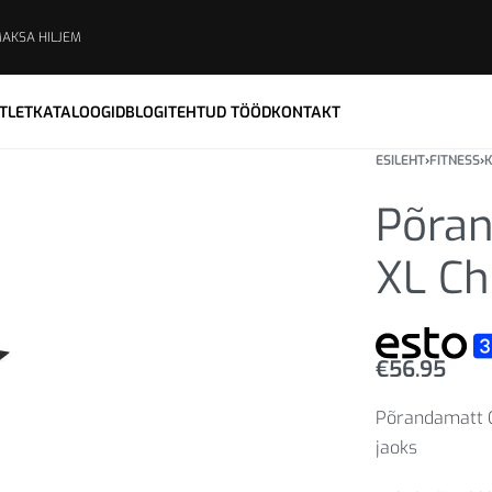
MAKSA HILJEM
TLET
KATALOOGID
BLOGI
TEHTUD TÖÖD
KONTAKT
ESILEHT
›
FITNESS
›
K
Põran
XL Ch
€
56.95
Põrandamatt C
jaoks