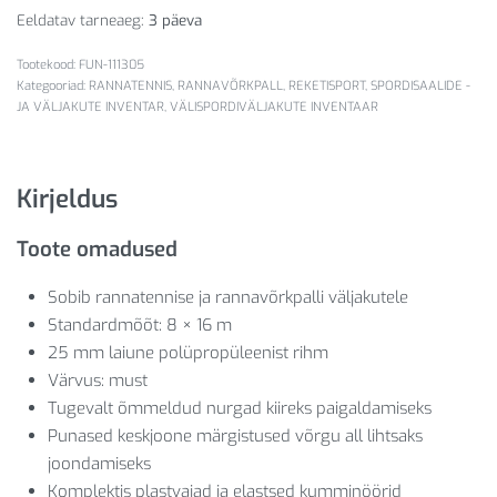
Eeldatav tarneaeg:
3 päeva
FUN-111305
Kategooriad:
RANNATENNIS
,
RANNAVÕRKPALL
,
REKETISPORT
,
SPORDISAALIDE -
JA VÄLJAKUTE INVENTAR
,
VÄLISPORDIVÄLJAKUTE INVENTAAR
Kirjeldus
Toote omadused
Sobib rannatennise ja rannavõrkpalli väljakutele
Standardmõõt: 8 × 16 m
25 mm laiune polüpropüleenist rihm
Värvus: must
Tugevalt õmmeldud nurgad kiireks paigaldamiseks
Punased keskjoone märgistused võrgu all lihtsaks
joondamiseks
Komplektis plastvaiad ja elastsed kumminöörid