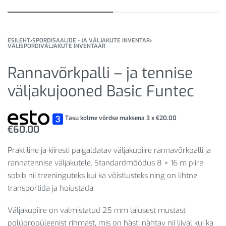
ESILEHT
›
SPORDISAALIDE - JA VÄLJAKUTE INVENTAR
›
VÄLISPORDIVÄLJAKUTE INVENTAAR
Rannavõrkpalli – ja tennise
väljakujooned Basic Funtec
Tasu kolme võrdse maksena 3 x
€
20.00
€
60.00
Praktiline ja kiiresti paigaldatav väljakupiire rannavõrkpalli ja
rannatennise väljakutele. Standardmõõdus 8 × 16 m piire
sobib nii treeninguteks kui ka võistlusteks ning on lihtne
transportida ja hoiustada.
Väljakupiire on valmistatud 25 mm laiusest mustast
polüpropüleenist rihmast, mis on hästi nähtav nii liival kui ka