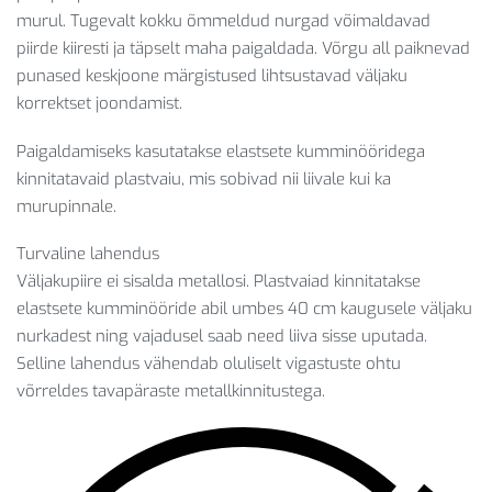
murul. Tugevalt kokku õmmeldud nurgad võimaldavad
piirde kiiresti ja täpselt maha paigaldada. Võrgu all paiknevad
punased keskjoone märgistused lihtsustavad väljaku
korrektset joondamist.
Paigaldamiseks kasutatakse elastsete kumminööridega
kinnitatavaid plastvaiu, mis sobivad nii liivale kui ka
murupinnale.
Turvaline lahendus
Väljakupiire ei sisalda metallosi. Plastvaiad kinnitatakse
elastsete kumminööride abil umbes 40 cm kaugusele väljaku
nurkadest ning vajadusel saab need liiva sisse uputada.
Selline lahendus vähendab oluliselt vigastuste ohtu
võrreldes tavapäraste metallkinnitustega.