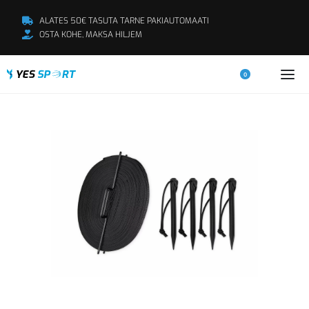
ALATES 50€ TASUTA TARNE PAKIAUTOMAATI
OSTA KOHE, MAKSA HILJEM
0