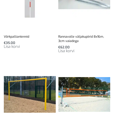
Võrkpalliantennid
Rannavolle väljakupiirid 8x16m,
3cm vaiadega
€
35.00
Lisa korvi
€
62.00
Lisa korvi