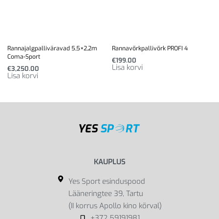
Rannajalgpalliväravad 5,5×2,2m
Rannavõrkpallivõrk PROFI 4
Coma-Sport
€
199.00
Lisa korvi
€
3,250.00
Lisa korvi
KAUPLUS
Yes Sport esinduspood
Lääneringtee 39, Tartu
(II korrus Apollo kino kõrval)
+372 59191981