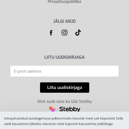
Privaatsuspoliitika
JÄLGI MEID
LIITU UUDISKIRJAGA
Meil saab osta ka läbi Stebby
Isikupärastatud ostukogemuse pakkumiseks kasutab meie sait küpsiseid. Selle
saidi kasutamist jätkates nõustute meie küpsiste kasutamise poliitikaga.