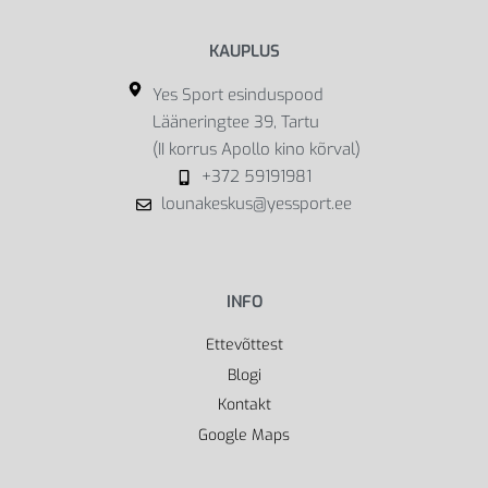
KAUPLUS
Yes Sport esinduspood
Lääneringtee 39, Tartu
(II korrus Apollo kino kõrval)
+372 59191981
lounakeskus@yessport.ee
INFO
Ettevõttest
Blogi
Kontakt
Google Maps