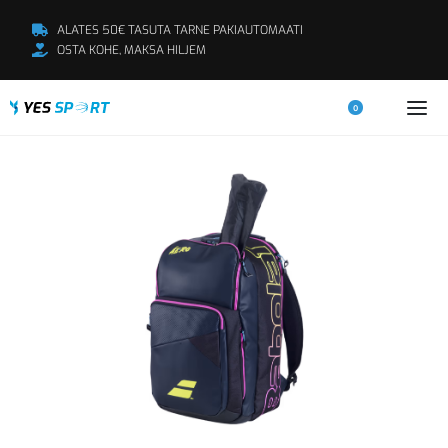
ALATES 50€ TASUTA TARNE PAKIAUTOMAATI
OSTA KOHE, MAKSA HILJEM
0