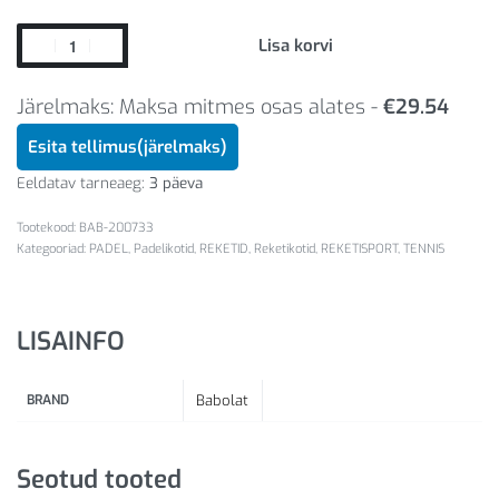
Lisa korvi
Järelmaks: Maksa mitmes osas alates -
€
29.54
Esita tellimus(järelmaks)
Eeldatav tarneaeg:
3 päeva
BAB-200733
Kategooriad:
PADEL
,
Padelikotid
,
REKETID
,
Reketikotid
,
REKETISPORT
,
TENNIS
LISAINFO
BRAND
Babolat
Seotud tooted