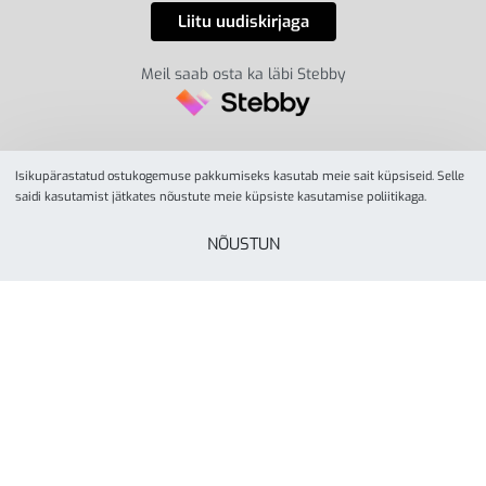
Meil saab osta ka läbi Stebby
Isikupärastatud ostukogemuse pakkumiseks kasutab meie sait küpsiseid. Selle
saidi kasutamist jätkates nõustute meie küpsiste kasutamise poliitikaga.
NÕUSTUN
© YesSport 2026. Kõik õigused kaitstud.
Yes Sport
tegevusalaks on spordiinvetari ja
liikumisvahendite müük ja turustamine koolidele,
lasteaedadele, spordikeskustele- ja klubidele, firmadele
ning eraisikutele. Yes Sporti missioon on inspireerida kõiki
rohkem liikuma läbi aktiivse elustiili. Ettevõte on asutatud
Tartus, aastal 2000.