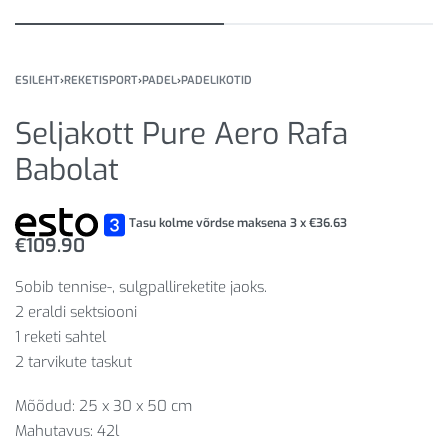
ESILEHT
›
REKETISPORT
›
PADEL
›
PADELIKOTID
Seljakott Pure Aero Rafa
Babolat
Tasu kolme võrdse maksena 3 x
€
36.63
€
109.90
Sobib tennise-, sulgpallireketite jaoks.
2 eraldi sektsiooni
1 reketi sahtel
2 tarvikute taskut
Mõõdud: 25 x 30 x 50 cm
Mahutavus: 42l