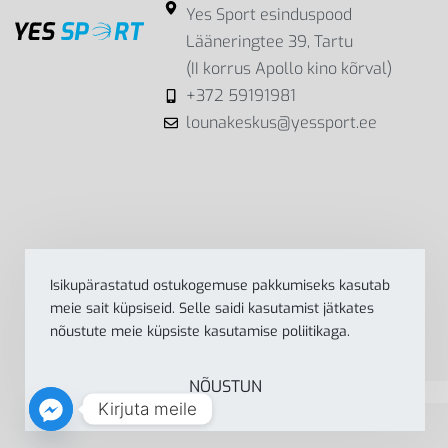
Yes Sport esinduspood
Lääneringtee 39, Tartu
(II korrus Apollo kino kõrval)
+372 59191981
lounakeskus@yessport.ee
Isikupärastatud ostukogemuse pakkumiseks kasutab
meie sait küpsiseid. Selle saidi kasutamist jätkates
nõustute meie küpsiste kasutamise poliitikaga.
NÕUSTUN
Kirjuta meile