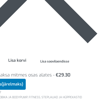
Lisa korvi
Lisa sooviloendisse
Maksa mitmes osas alates -
€
29.30
us(järelmaks)
7
OBIKA JA BODYPUMP
,
FITNESS
,
STEPLAUAD JA HÜPPEKASTID