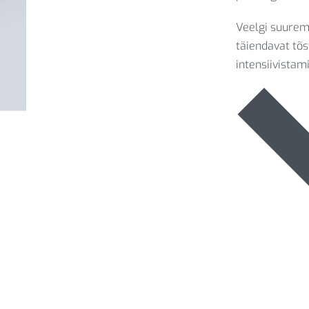
Veelgi suurem
täiendavat tõs
intensiivistam