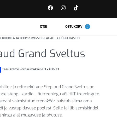
OTSI
OSTUKORV
0
EROOBIKA JA BODYPUMP
›
STEPLAUAD JA HÜPPEKASTID
aud Grand Sveltus
Tasu kolme võrdse maksena 3 x
€
36.33
abiilne ja mitmekülgne Steplaud Grand Sveltus on
ade stepp-, kardio-, jõutreeningu või HIIT-treeningute
usmaal valmistatud trenažöör paistab silma oma
di ja vastupidavuse poolest. Selle lai libisemiskindel
eningu ajal mugavuse ja ohutuse.