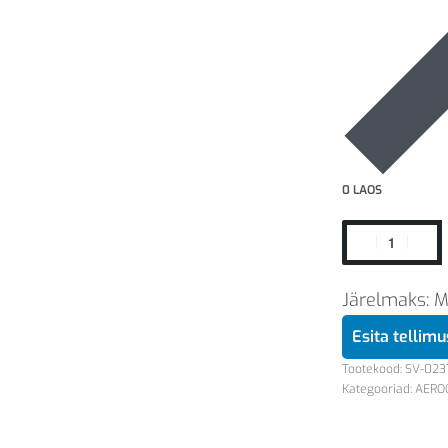
0 LAOS
Järelmaks: 
Esita tellim
SV-023
Kategooriad:
AERO