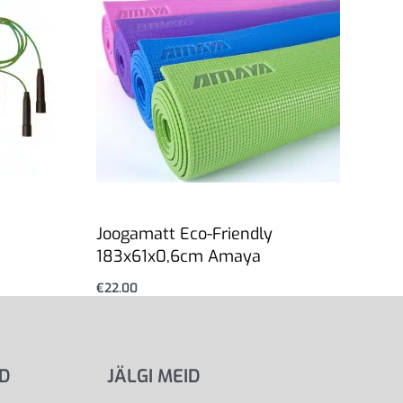
Joogamatt Eco-Friendly
183x61x0,6cm Amaya
€
22.00
Vali
ID
JÄLGI MEID