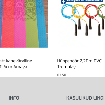
tt kahevärviline
Hüppenöör 2,20m PVC
x0,6cm Amaya
Tremblay
€
3.50
Vali
INFO
KASULIKUD LING