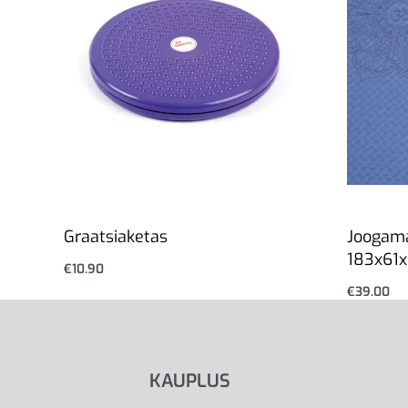
Graatsiaketas
Joogama
183x61
€
10.90
Vali
€
39.00
Vali
KAUPLUS