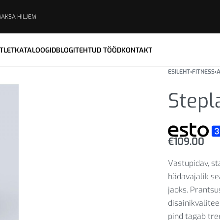
MAKSA HILJEM
TLET
KATALOOGID
BLOGI
TEHTUD TÖÖD
KONTAKT
ESILEHT
›
FITNESS
›
A
Stepl
€
109.00
Vastupidav, st
hädavajalik se
jaoks. Prants
disainikvalitee
pind tagab tre