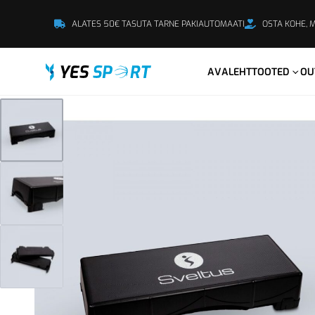
ALATES 50€ TASUTA TARNE PAKIAUTOMAATI
OSTA KOHE, 
AVALEHT
TOOTED
OU