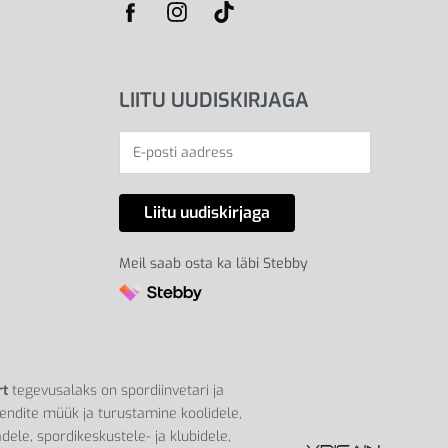
LIITU UUDISKIRJAGA
Meil saab osta ka läbi Stebby
rt
tegevusalaks on spordiinvetari ja
endite müük ja turustamine koolidele,
dele, spordikeskustele- ja klubidele,