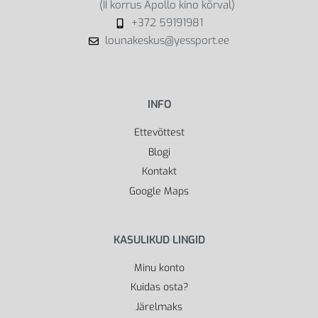
(II korrus Apollo kino kõrval)
+372 59191981
lounakeskus@yessport.ee
INFO
Ettevõttest
Blogi
Kontakt
Google Maps
KASULIKUD LINGID
Minu konto
Kuidas osta?
Järelmaks