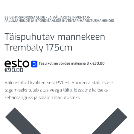
ESILEHT
›
SPORDISAALIDE - JA VÄLJAKUTE INVENTAR
›
PALLIMÄNGUDE JA SPORDISAALIDE INVENTAR
›
HARJUTUSVAHENDID
Täispuhutav mannekeen
Trembaly 175cm
Tasu kolme võrdse maksena 3 x
€
30.00
€
90.00
Valmistatud kvaliteetsest PVC-st. Suurema stabiilsuse
tagamiseks tuleb alus veega täita. Ideaalne kaitseks,
kehamänguks ja slaalomharjutusteks.