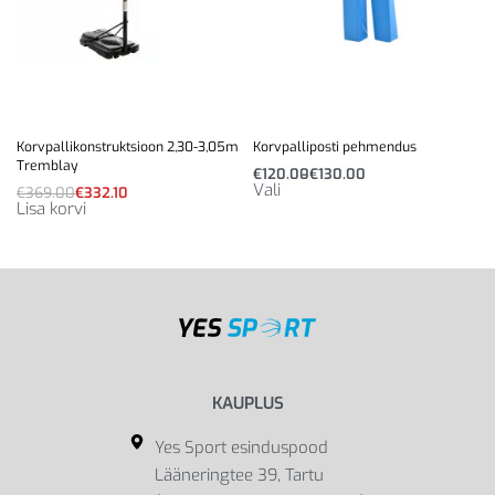
Korvpallikonstruktsioon 2,30-3,05m
Korvpalliposti pehmendus
Tremblay
€
120.00
€
130.00
Vali
€
369.00
€
332.10
Lisa korvi
KAUPLUS
Yes Sport esinduspood
Lääneringtee 39, Tartu