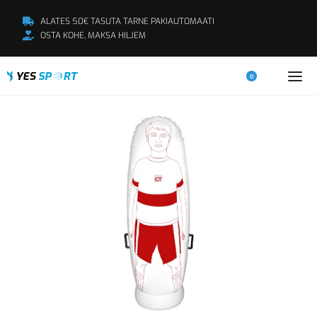
ALATES 50€ TASUTA TARNE PAKIAUTOMAATI
OSTA KOHE, MAKSA HILJEM
0