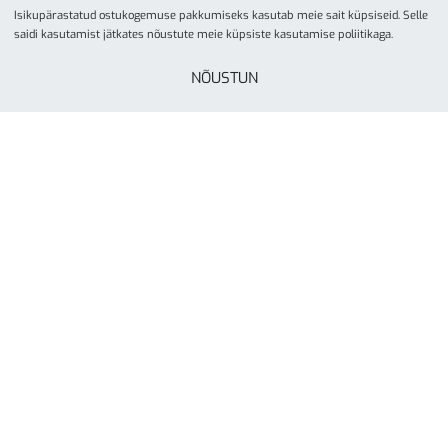
Isikupärastatud ostukogemuse pakkumiseks kasutab meie sait küpsiseid. Selle
saidi kasutamist jätkates nõustute meie küpsiste kasutamise poliitikaga.
NÕUSTUN
© YesSport 2026. Kõik õigused kaitstud.
Yes Sport
tegevusalaks on spordiinvetari ja
liikumisvahendite müük ja turustamine koolidele,
lasteaedadele, spordikeskustele- ja klubidele, firmadele
ning eraisikutele. Yes Sporti missioon on inspireerida kõiki
rohkem liikuma läbi aktiivse elustiili. Ettevõte on asutatud
Tartus, aastal 2000.