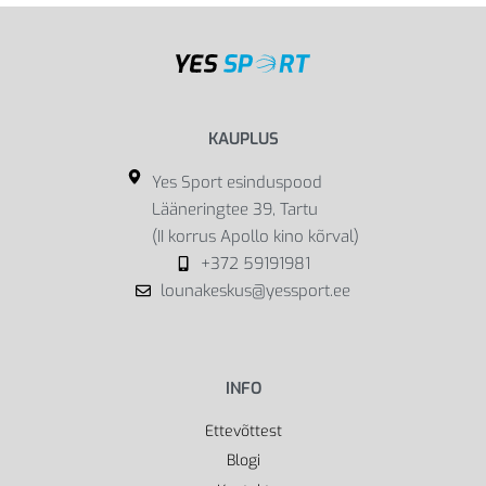
KAUPLUS
Yes Sport esinduspood
Lääneringtee 39, Tartu
(II korrus Apollo kino kõrval)
+372 59191981
lounakeskus@yessport.ee
INFO
Ettevõttest
Blogi