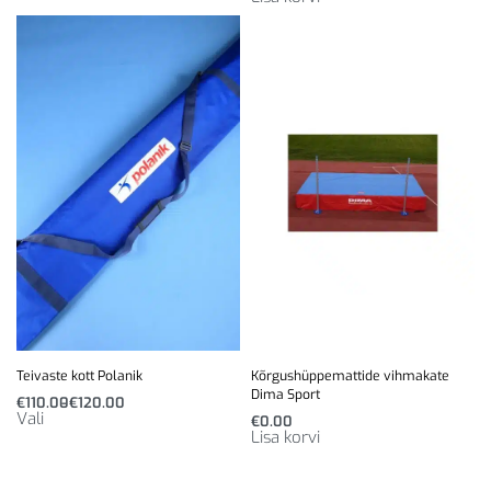
Teivaste kott Polanik
Kõrgushüppemattide vihmakate
Dima Sport
€
110.00
€
120.00
Vali
€
0.00
Lisa korvi