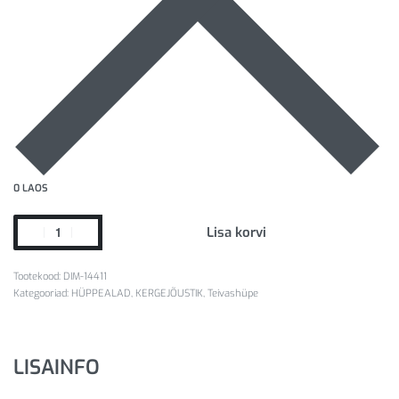
0 LAOS
Lisa korvi
DIM-14411
Kategooriad:
HÜPPEALAD
,
KERGEJÕUSTIK
,
Teivashüpe
LISAINFO