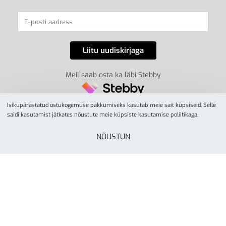
Meil saab osta ka läbi Stebby
Isikupärastatud ostukogemuse pakkumiseks kasutab meie sait küpsiseid. Selle
saidi kasutamist jätkates nõustute meie küpsiste kasutamise poliitikaga.
NÕUSTUN
© YesSport 2026. Kõik õigused kaitstud.
Yes Sport
tegevusalaks on spordiinvetari ja
liikumisvahendite müük ja turustamine koolidele,