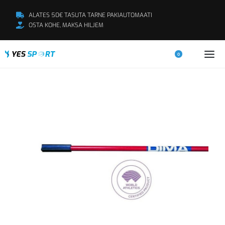
ALATES 50€ TASUTA TARNE PAKIAUTOMAATI
OSTA KOHE, MAKSA HILJEM
0