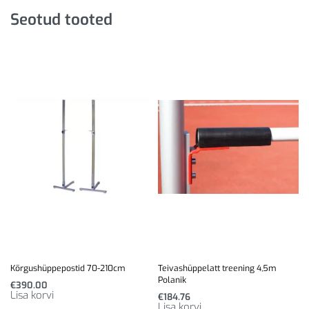
Seotud tooted
Kõrgushüppepostid 70-210cm
Teivashüppelatt treening 4,5m
Polanik
€
390.00
Lisa korvi
€
184.76
Lisa korvi