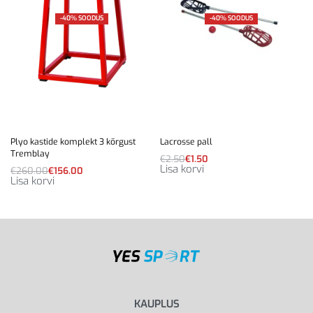
-40% SOODUS
-40% SOODUS
Plyo kastide komplekt 3 kõrgust
Lacrosse pall
Tremblay
€
2.50
€
1.50
Lisa korvi
€
260.00
€
156.00
Lisa korvi
KAUPLUS