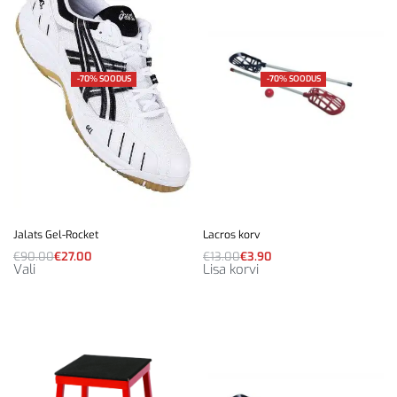
-70% SOODUS
-70% SOODUS
Jalats Gel-Rocket
Lacros korv
€
90.00
€
27.00
€
13.00
€
3.90
Vali
Lisa korvi