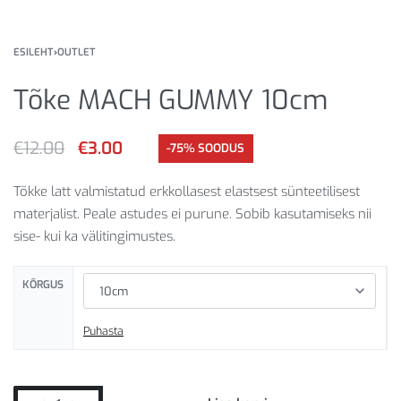
ESILEHT
›
OUTLET
Tõke MACH GUMMY 10cm
€
12.00
€
3.00
-75% SOODUS
Tõkke latt valmistatud erkkollasest elastsest sünteetilisest
materjalist. Peale astudes ei purune. Sobib kasutamiseks nii
sise- kui ka välitingimustes.
KÕRGUS
Puhasta