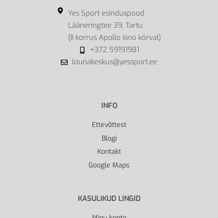
Yes Sport esinduspood
Lääneringtee 39, Tartu
(II korrus Apollo kino kõrval)
+372 59191981
lounakeskus@yessport.ee
INFO
Ettevõttest
Blogi
Kontakt
Google Maps
KASULIKUD LINGID
Minu konto