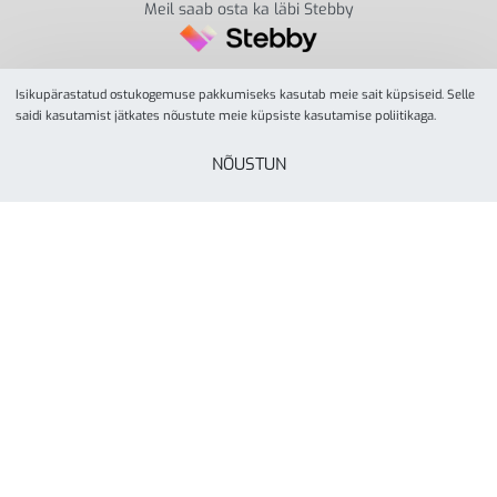
Meil saab osta ka läbi Stebby
Isikupärastatud ostukogemuse pakkumiseks kasutab meie sait küpsiseid. Selle
saidi kasutamist jätkates nõustute meie küpsiste kasutamise poliitikaga.
NÕUSTUN
© YesSport 2026. Kõik õigused kaitstud.
Yes Sport
tegevusalaks on spordiinvetari ja
liikumisvahendite müük ja turustamine koolidele,
lasteaedadele, spordikeskustele- ja klubidele, firmadele
ning eraisikutele. Yes Sporti missioon on inspireerida kõiki
rohkem liikuma läbi aktiivse elustiili. Ettevõte on asutatud
Tartus, aastal 2000.