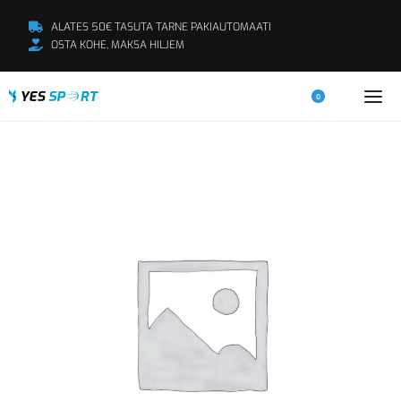
ALATES 50€ TASUTA TARNE PAKIAUTOMAATI
OSTA KOHE, MAKSA HILJEM
0