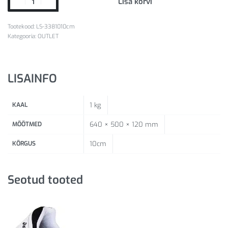
Lisa korvi
LS-3381010cm
Kategooria:
OUTLET
LISAINFO
KAAL
1 kg
MÕÕTMED
640 × 500 × 120 mm
KÕRGUS
10cm
Seotud tooted