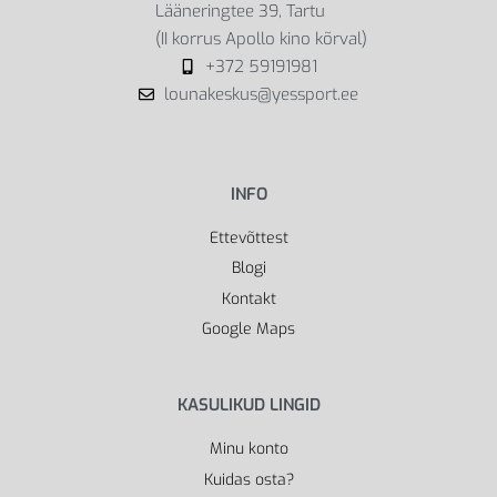
Lääneringtee 39, Tartu
(II korrus Apollo kino kõrval)
+372 59191981
lounakeskus@yessport.ee
INFO
Ettevõttest
Blogi
Kontakt
Google Maps
KASULIKUD LINGID
Minu konto
Kuidas osta?