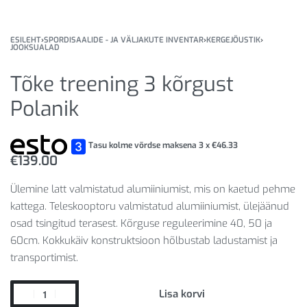
ESILEHT
›
SPORDISAALIDE - JA VÄLJAKUTE INVENTAR
›
KERGEJÕUSTIK
›
JOOKSUALAD
Tõke treening 3 kõrgust
Polanik
Tasu kolme võrdse maksena 3 x
€
46.33
€
139.00
Ülemine latt valmistatud alumiiniumist, mis on kaetud pehme
kattega. Teleskooptoru valmistatud alumiiniumist, ülejäänud
osad tsingitud terasest. Kõrguse reguleerimine 40, 50 ja
60cm. Kokkukäiv konstruktsioon hõlbustab ladustamist ja
transportimist.
Lisa korvi