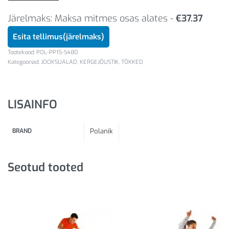
Järelmaks: Maksa mitmes osas alates -
€
37.37
Esita tellimus(järelmaks)
POL-PP15-S480
Kategooriad:
JOOKSUALAD
,
KERGEJÕUSTIK
,
TÕKKED
LISAINFO
BRAND
Polanik
Seotud tooted