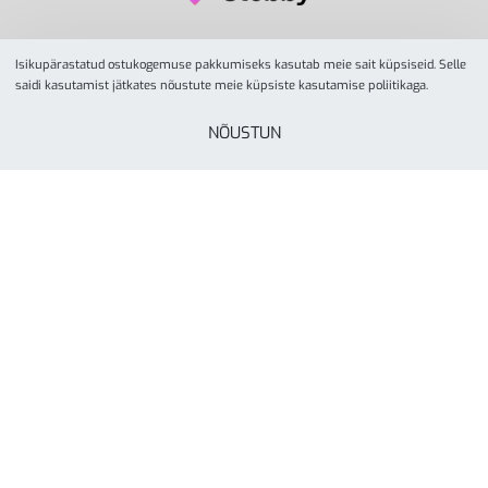
Isikupärastatud ostukogemuse pakkumiseks kasutab meie sait küpsiseid. Selle
saidi kasutamist jätkates nõustute meie küpsiste kasutamise poliitikaga.
NÕUSTUN
© YesSport 2026. Kõik õigused kaitstud.
Yes Sport
tegevusalaks on spordiinvetari ja
liikumisvahendite müük ja turustamine koolidele,
lasteaedadele, spordikeskustele- ja klubidele, firmadele
ning eraisikutele. Yes Sporti missioon on inspireerida kõiki
rohkem liikuma läbi aktiivse elustiili. Ettevõte on asutatud
Tartus, aastal 2000.