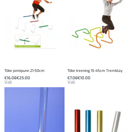
Tõke jonnipunn 21-50cm
Tõke treening 15-45cm Tremblay
€
16.00
€
25.00
€
7.00
€
10.00
Vali
Vali