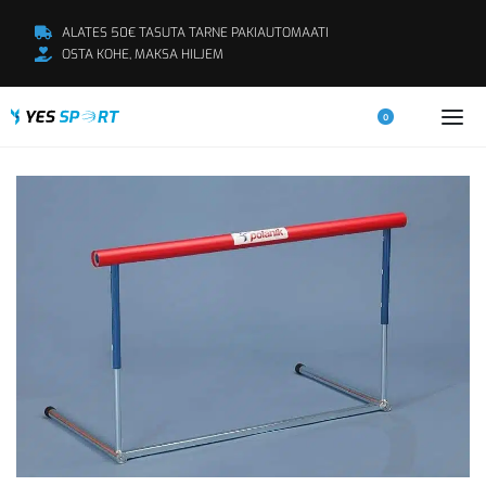
ALATES 50€ TASUTA TARNE PAKIAUTOMAATI
OSTA KOHE, MAKSA HILJEM
0