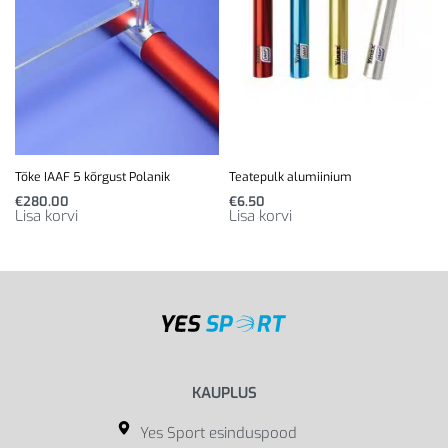
Tõke IAAF 5 kõrgust Polanik
Teatepulk alumiinium
€
280.00
€
6.50
Lisa korvi
Lisa korvi
KAUPLUS
Yes Sport esinduspood