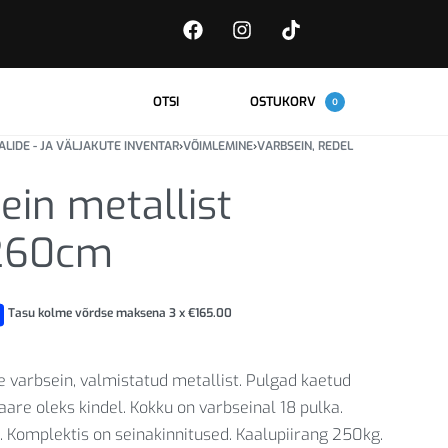
OTSI
OSTUKORV
0
ALIDE - JA VÄLJAKUTE INVENTAR
›
VÕIMLEMINE
›
VARBSEIN, REDEL
ein metallist
260cm
Tasu kolme võrdse maksena 3 x
€
165.00
 varbsein, valmistatud metallist. Pulgad kaetud
are oleks kindel. Kokku on varbseinal 18 pulka.
 Komplektis on seinakinnitused. Kaalupiirang 250kg.