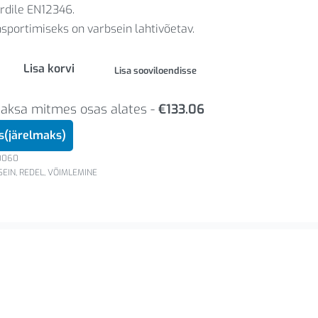
rdile EN12346.
sportimiseks on varbsein lahtivõetav.
Lisa korvi
Lisa sooviloendisse
Maksa mitmes osas alates -
€
133.06
us(järelmaks)
0060
EIN, REDEL
,
VÕIMLEMINE