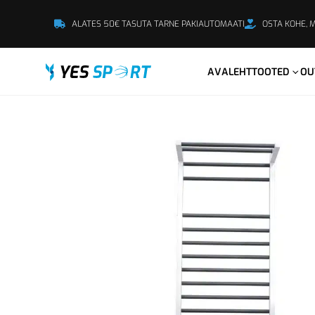
ALATES 50€ TASUTA TARNE PAKIAUTOMAATI
OSTA KOHE, 
AVALEHT
TOOTED
OU