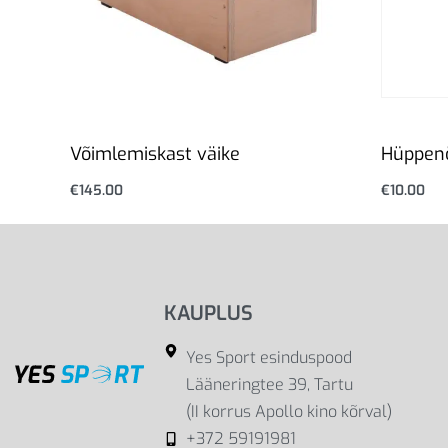
Võimlemiskast väike
Hüppenö
€
145.00
€
10.00
Lisa korvi
Vali
KAUPLUS
Yes Sport esinduspood
Lääneringtee 39, Tartu
(II korrus Apollo kino kõrval)
+372 59191981