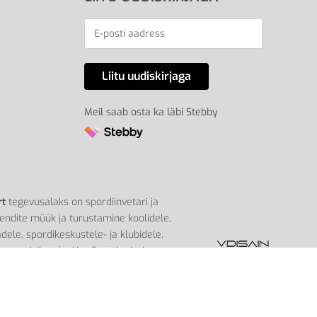
Meil saab osta ka läbi Stebby
rt
tegevusalaks on spordiinvetari ja
endite müük ja turustamine koolidele,
dele, spordikeskustele- ja klubidele,
ng eraisikutele. Yes Sporti missioon on
õiki rohkem liikuma läbi aktiivse elustiili.
e on asutatud Tartus, aastal 2000.