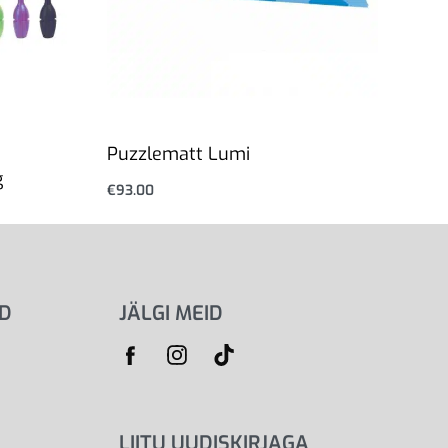
Puzzlematt Lumi
g
€
93.00
Vali
ID
JÄLGI MEID
LIITU UUDISKIRJAGA