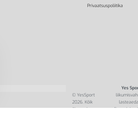
Privaatsuspoliitika
Yes Spo
© YesSport
liikumisvah
2026. Kõik
lasteaeda
õigused
firmadele ni
kaitstud.
inspireerida k
Ettevõt