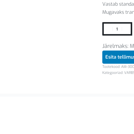
Vastab standa
Mugavaks tran
Järelmaks: 
Esita tellim
AM-30
Kategooriad:
VARBS