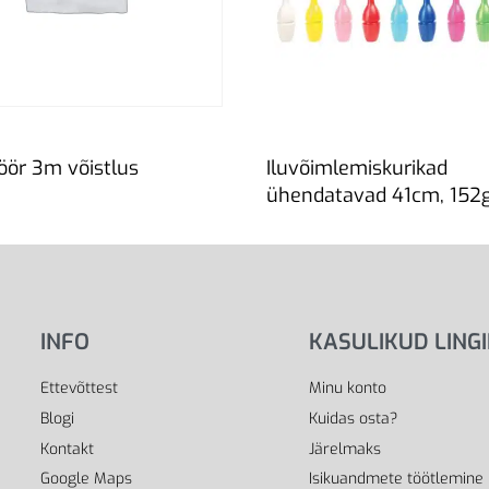
ör 3m võistlus
Iluvõimlemiskurikad
ühendatavad 41cm, 152
Loe edasi
INFO
KASULIKUD LING
Ettevõttest
Minu konto
Blogi
Kuidas osta?
Kontakt
Järelmaks
Google Maps
Isikuandmete töötlemine