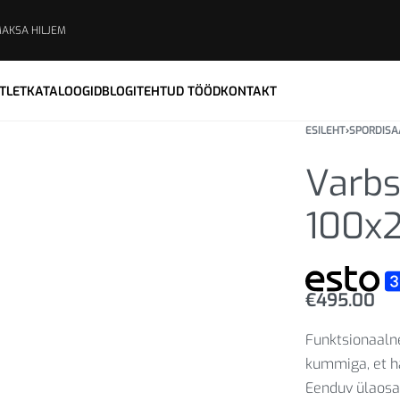
MAKSA HILJEM
TLET
KATALOOGID
BLOGI
TEHTUD TÖÖD
KONTAKT
ESILEHT
›
SPORDISA
Varbs
100x
€
495.00
Funktsionaalne
kummiga, et ha
Eenduv ülaosa.