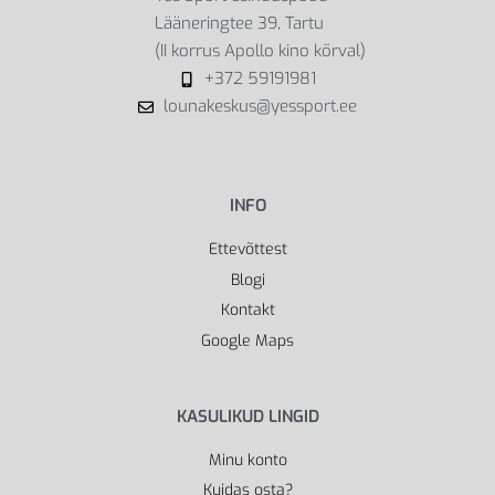
Lääneringtee 39, Tartu
(II korrus Apollo kino kõrval)
+372 59191981
lounakeskus@yessport.ee
INFO
Ettevõttest
Blogi
Kontakt
Google Maps
KASULIKUD LINGID
Minu konto
Kuidas osta?