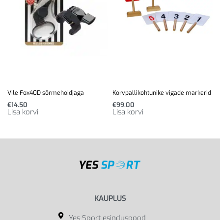
Vile Fox40D sõrmehoidjaga
Korvpallikohtunike vigade markerid
€
14.50
€
99.00
Lisa korvi
Lisa korvi
KAUPLUS
Yes Sport esinduspood