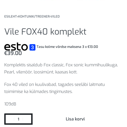
ESILEHT
›
KOHTUNIK/TREENER
›
VILED
Vile FOX40 komplekt
Tasu kolme võrdse maksena 3 x
€
13.00
€
39.00
Komplektis sisaldub Fox classic, Fox sonic kummihuulikuga,
Pearl, vilenöör, loosimünt, kaasas kott.
Fox 40 viled on kuulivabad, tagades seeläbi laitmatu
toimimise ka külmades tingimustes.
109dB
Lisa korvi