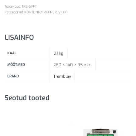
TRE-SIFFT
Kategooriad:
KOHTUNIK/TREENER
,
VILED
LISAINFO
KAAL
0.1 kg
MÕÕTMED
280 × 140 × 35 mm
BRAND
Tremblay
Seotud tooted