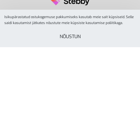
Isikupärastatud ostukogemuse pakkumiseks kasutab meie sait küpsiseid. Selle
saidi kasutamist jätkates nõustute meie küpsiste kasutamise poliitikaga.
NÕUSTUN
© YesSport 2026. Kõik õigused kaitstud.
Yes Sport
tegevusalaks on spordiinvetari ja
liikumisvahendite müük ja turustamine koolidele,
lasteaedadele, spordikeskustele- ja klubidele, firmadele
ning eraisikutele. Yes Sporti missioon on inspireerida kõiki
rohkem liikuma läbi aktiivse elustiili. Ettevõte on asutatud
Tartus, aastal 2000.