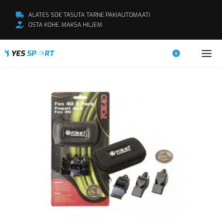
ALATES 50€ TASUTA TARNE PAKIAUTOMAATI
OSTA KOHE, MAKSA HILJEM
0