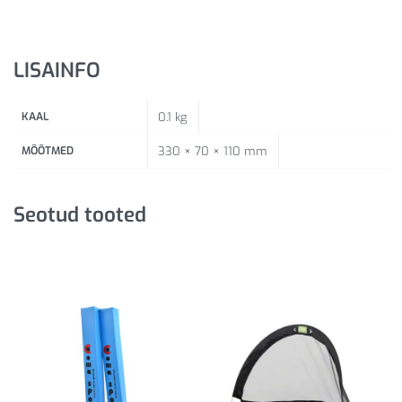
LISAINFO
KAAL
0.1 kg
MÕÕTMED
330 × 70 × 110 mm
Seotud tooted