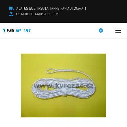
ALATES 50€ TASUTA TARNE PAKIAUTOMAATI
OSTA KOHE, MAKSA HILJEM
0