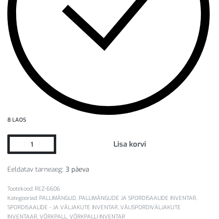
8 LAOS
Lisa korvi
Eeldatav tarneaeg:
3 päeva
REZ-6606
Kategooriad:
PALLIMÄNGUD
,
PALLIMÄNGUDE JA SPORDISAALIDE INVENTAR
,
SPORDISAALIDE - JA VÄLJAKUTE INVENTAR
,
VÄLISPORDIVÄLJAKUTE
INVENTAAR
,
VÕRKPALL
,
VÕRKPALLI INVENTAR