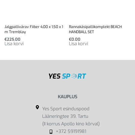
Jalgpallivärav Fiiber 4,00 x 1,50 x 1
Rannakäsipallikomplekt BEACH
m Tremblay
HANDBALL SET
€
225.00
€
0.00
Lisa korvi
Lisa korvi
KAUPLUS
Yes Sport esinduspood
Lääneringtee 39, Tartu
(II korrus Apollo kino kõrval)
+372 59191981